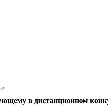
се?
вующему в дистанционном конк