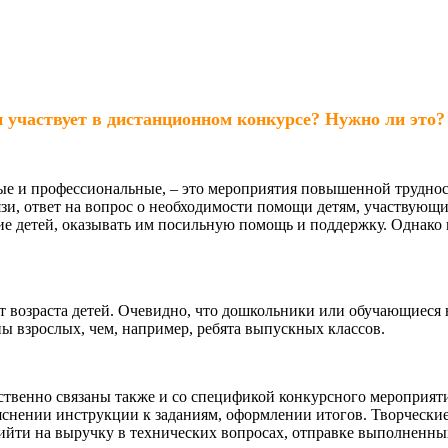
н участвует в дистанционном конкурсе? Нужно ли это?
е и профессиональные, – это мероприятия повышенной трудност
язи, ответ на вопрос о необходимости помощи детям, участвую
е детей, оказывать им посильную помощь и поддержку. Однако 
от возраста детей. Очевидно, что дошкольники или обучающиес
 взрослых, чем, например, ребята выпускных классов.
твенно связаны также и со спецификой конкурсного мероприят
ъяснении инструкции к заданиям, оформлении итогов. Творчески
ийти на выручку в технических вопросах, отправке выполненных