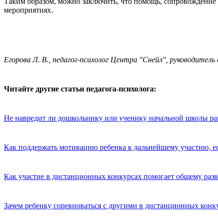
Таким образом, можно заключить, что помощь, сопровождение
мероприятиях.
Егорова Л. В., педагог-психолог Центра "Снейл", руководител
Читайте другие статьи педагога-психолога:
Не навредит ли дошкольнику или ученику начальной школы р
Как поддержать мотивацию ребенка к дальнейшему участию, ес
Как участие в дистанционных конкурсах помогает общему раз
Зачем ребенку соревноваться с другими в дистанционных конкур