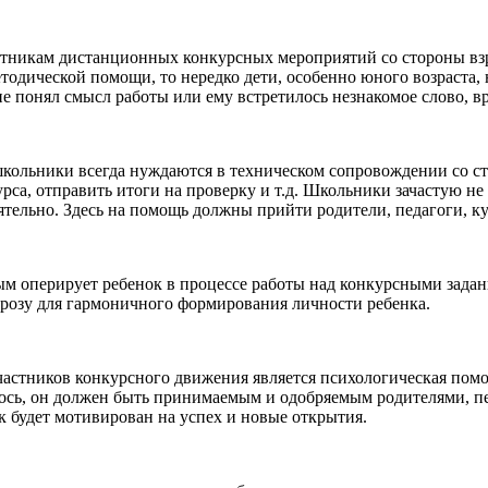
тникам дистанционных конкурсных мероприятий со стороны взр
етодической помощи, то нередко дети, особенно юного возраста
не понял смысл работы или ему встретилось незнакомое слово, в
 школьники всегда нуждаются в техническом сопровождении со с
урса, отправить итоги на проверку и т.д. Школьники зачастую 
ятельно. Здесь на помощь должны прийти родители, педагоги, 
ым оперирует ребенок в процессе работы над конкурсными задани
розу для гармоничного формирования личности ребенка.
астников конкурсного движения является психологическая помо
алось, он должен быть принимаемым и одобряемым родителями, п
к будет мотивирован на успех и новые открытия.