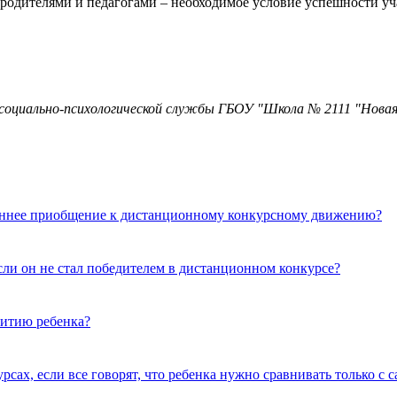
 родителями и педагогами – необходимое условие успешности у
ь социально-психологической службы ГБОУ "Школа № 2111 "Новая 
аннее приобщение к дистанционному конкурсному движению?
ли он не стал победителем в дистанционном конкурсе?
витию ребенка?
сах, если все говорят, что ребенка нужно сравнивать только с 