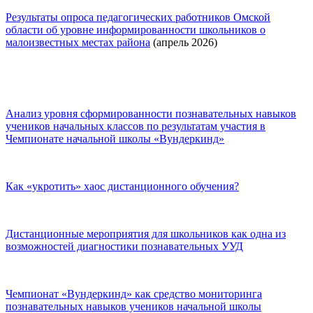
Результаты опроса педагогических работников Омской
области об уровне информированности школьников о
малоизвестных местах района
(апрель 2026)
Анализ уровня сформированности познавательных навыков
учеников начальных классов по результатам участия в
Чемпионате начальной школы «Вундеркинд»
Как «укротить» хаос дистанционного обучения?
Дистанционные мероприятия для школьников как одна из
возможностей диагностики познавательных УУД
Чемпионат «Вундеркинд» как средство мониторинга
познавательных навыков учеников начальной школы