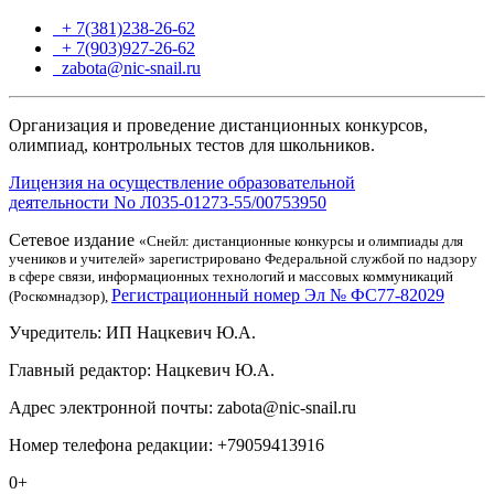
+ 7(381)238-26-62
+ 7(903)927-26-62
ТГ
zabota@nic-snail.ru
Организация и проведение дистанционных конкурсов,
олимпиад, контрольных тестов для школьников.
Лицензия на осуществление образовательной
деятельности No Л035-01273-55/00753950
Сетевое издание
«Снейл: дистанционные конкурсы и олимпиады для
учеников и учителей» зарегистрировано Федеральной службой по надзору
в сфере связи, информационных технологий и массовых коммуникаций
Регистрационный номер Эл № ФС77-82029
(Роскомнадзор),
Учредитель: ИП Нацкевич Ю.А.
Главный редактор: Нацкевич Ю.А.
Адрес электронной почты: zabota@nic-snail.ru
Номер телефона редакции: +79059413916
0+