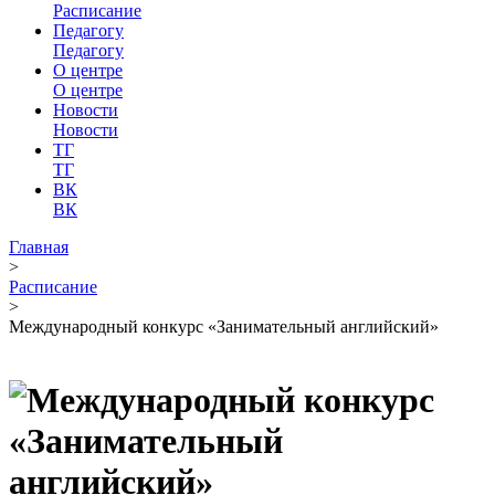
Расписание
Педагогу
Педагогу
О центре
О центре
Новости
Новости
ТГ
ТГ
ВК
ВК
Главная
>
Расписание
>
Международный конкурс «Занимательный английский»