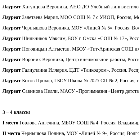
Лауреат
Хатунцева Вероника, АНО ДО Учебный лингвистический
Лауреат
Залетаева Мария, МОО СОШ № 7 с УИОП, Россия, Моско
Лауреат
Чернышова Вероника, МОУ «Лицей № 5», Россия, Волго
Лауреат
Шильников Максим, БОУ г. Омска «СОШ № 17», Россия,
Лауреат
Ноговицын Алгыстан, МБОУ «Тит-Аринская СОШ им. Г.
Лауреат
Вороник Вероника, Центр внешкольной работы, Россия,
Лауреат
Галиуллина Иллария, ЦДТ «Танкодром», Россия, Респуб
Лауреат
Котов Прохор, ГБОУ Школа № 2025 СП № 2, Россия, г.
Лауреат
Савинова Нелли, МАОУ «Прогимназия «Центр детства»
3 – 4 классы
I место
Горлова Ангелина, МБОУ СОШ № 4, Россия, Владимирска
II место
Чернышова Полина, МОУ «Лицей № 9», Россия, Волгогра