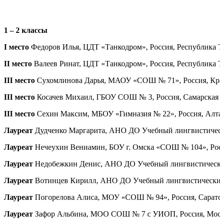
1 – 2 классы
I место
Федоров Илья, ЦДТ «Танкодром», Россия, Республика Тат
II место
Валеев Ринат, ЦДТ «Танкодром», Россия, Республика Та
III место
Сухомлинова Дарья, МАОУ «СОШ № 71», Россия, Красн
III место
Косачев Михаил, ГБОУ СОШ № 3, Россия, Самарская об
III место
Сехин Максим, МБОУ «Гимназия № 22», Россия, Алтайс
Лауреат
Дудченко Маргарита, АНО ДО Учебный лингвистический
Лауреат
Нечеухин Вениамин, БОУ г. Омска «СОШ № 104», Росси
Лауреат
Недобежкин Денис, АНО ДО Учебный лингвистический 
Лауреат
Вотинцев Кирилл, АНО ДО Учебный лингвистический ц
Лауреат
Погорелова Алиса, МОУ «СОШ № 94», Россия, Саратовск
Лауреат
Зафор Альбина, МОО СОШ № 7 с УИОП, Россия, Москов