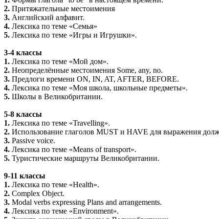
2.
Притяжательные местоимения
3.
Английский алфавит.
4.
Лексика по теме «Семья»
5.
Лексика по теме «Игры и Игрушки».
3-4 классы
1.
Лексика по теме «Мой дом».
2.
Неопределённые местоимения Some, any, no.
3.
Предлоги времени ON, IN, AT, AFTER, BEFORE.
4.
Лексика по теме «Моя школа, школьные предметы».
5.
Школы в Великобритании.
5-8 классы
1.
Лексика по теме «Travelling».
2.
Использование глаголов MUST и HAVE для выражения долж
3.
Passive voice.
4.
Лексика по теме «Means of transport».
5.
Туристические маршруты Великобритании.
9-11 классы
1.
Лексика по теме «Health».
2.
Complex Object.
3.
Modal verbs expressing Plans and arrangements.
4.
Лексика по теме «Environment».