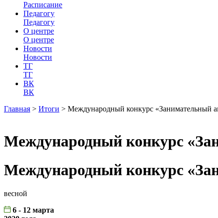
Расписание
Педагогу
Педагогу
О центре
О центре
Новости
Новости
ТГ
ТГ
ВК
ВК
Главная
>
Итоги
>
Международный конкурс «Занимательный а
Международный конкурс «За
Международный конкурс «За
весной
6 - 12 марта