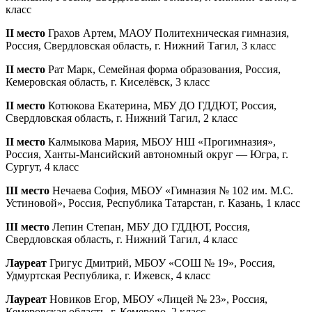
класс
II место
Грахов Артем, МАОУ Политехническая гимназия,
Россия, Свердловская область, г. Нижний Тагил, 3 класс
II место
Рат Марк, Семейная форма образования, Россия,
Кемеровская область, г. Киселёвск, 3 класс
II место
Котюкова Екатерина, МБУ ДО ГДДЮТ, Россия,
Свердловская область, г. Нижний Тагил, 2 класс
II место
Калмыкова Мария, МБОУ НШ «Прогимназия»,
Россия, Ханты-Мансийский автономный округ — Югра, г.
Сургут, 4 класс
III место
Нечаева София, МБОУ «Гимназия № 102 им. М.С.
Устиновой», Россия, Республика Татарстан, г. Казань, 1 класс
III место
Лепин Степан, МБУ ДО ГДДЮТ, Россия,
Свердловская область, г. Нижний Тагил, 4 класс
Лауреат
Григус Дмитрий, МБОУ «СОШ № 19», Россия,
Удмуртская Республика, г. Ижевск, 4 класс
Лауреат
Новиков Егор, МБОУ «Лицей № 23», Россия,
Кемеровская область, г. Кемерово, 2 класс