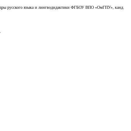
федры русского языка и лингводидактики ФГБОУ ВПО «ОмГПУ», канд.
»