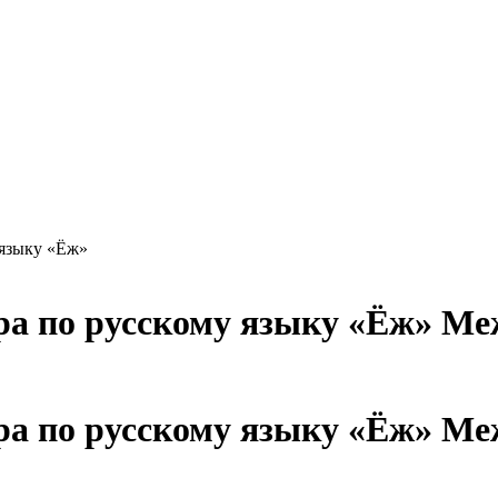
языку «Ёж»
Меж
Меж