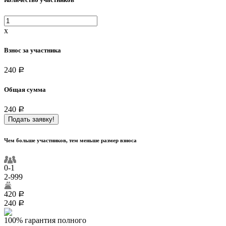
x
Взнос за участника
240
a
Общая сумма
240
a
Подать заявку!
Чем больше участников, тем меньше размер взноса
0-1
2-999
420
a
240
a
100% гарантия полного