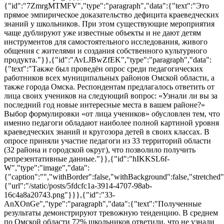
{"id":"7ZmrgMTMFV","type":"paragraph","data":{"text":"Это
прямое эмпирическое доказательство дефицита краеведческих
знаний у школьников. При этом существующие мероприятия
чаще дублируют уже известные объекты и не дают детям
инструментов для самостоятельного исследования, живого
общения с жителями и создания собственного культурного
продукта."}},{"id":"AvLJBwZfEK","type":"paragraph","data":
{"text":"Также был проведён опрос среди педагогических
работников всех муниципальных районов Омской области, а
также города Омска. Респондентам предлагалось ответить от
лица своих учеников на следующий вопрос: «Узнали ли вы за
последний год новые интересные места в вашем районе?»
Выбор формулировки «от лица учеников» обусловлен тем, что
именно педагоги обладают наиболее полной картиной уровня
краеведческих знаний и кругозора детей в своих классах. В
опросе приняли участие педагоги из 33 территорий области
(32 района и городской округ), что позволило получить
репрезентативные данные."}},{"id":"hIKKSL6f-
W","type":"image","data":
{"caption":"","withBorder":false,"withBackground":false,"stretched":f
{"url":"/static/posts/5fdcfc1a-3914-4707-98ab-
16c4a8a20743.png"}}},{"id":"33-
AnXOnGe","type":"paragraph","data":{"text":"Полученные
результаты демонстрируют тревожную тенденцию. В среднем
по Омской области 72% школьников ответили, что не узнали