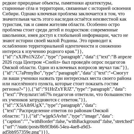
редкие природные объекты, памятники архитектуры,
старинные сёла и территории, связанные с историей освоения
Сибири. Однако ключевая проблема заключается в том, что
значительная часть этого наследия остаётся неизвестной как
туристам, так и самим жителям области. Особенно остро
проблема стоит среди детей и подростков: современные
школьники, имея доступ к глобальной информации, часто не
знают истории своей малой Родины. Это приводит к
ослаблению территориальной идентичности и снижению
интереса к изучению родного края."}},
{"id":"xXJPn1N2Zo","type":"paragraph","data":{"text":"В апреле
2026 года Центром «Снейл» был проведён опрос педагогов
Омской области. Один из ключевых вопросов звучал так:"}},
{"id":"C7aPrmylho","type":"paragraph","data":{"text":"«Смогут
ли ваши ученики назвать три интересных места своего района
или населённого пункта, которые стоит показать гостям
региона?»"}},{"id":"91HrZxYRJZ","type":"paragraph","data":
{"text":"Результат:\n67% педагогов ответили, что большинство
их учеников затрудняются с ответом."}},
{"id":"X5iAib9UgX","type":"paragraph","data":
{"text":"Распределение ответов по районам Омской
области: "}},{"id":"wjgrk5Avhn","type":"image","data":
{"caption":"","withBorder":false,"withBackground":false,"stretched":f
{"url":"/static/posts/8b9f3b66-54ea-4ae8-a9d3-
ad5bb957359e.png"}}},