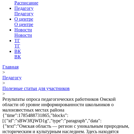
Расписание
Педагогу
Педагогу
О центре
О центре
Новости
Новости
ТГ
ТГ
ВК
ВК
Главная
>
Педагогу
>
Полезные статьи для участников
>
Результаты опроса педагогических работников Омской
области об уровне информированности школьников о
малоизвестных местах района
{"time":1785488731865,"blocks":
[{"id":"sBW3fQWD1g","type":"paragraph","data":
{"text":"Омская область — регион с уникальным природным,
историческим и культурным наследием. Здесь находятся