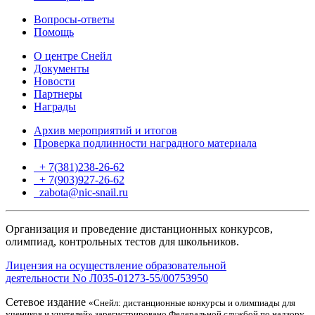
Вопросы-ответы
Помощь
О центре Снейл
Документы
Новости
Партнеры
Награды
Архив мероприятий и итогов
Проверка подлинности наградного материала
+ 7(381)238-26-62
+ 7(903)927-26-62
ТГ
zabota@nic-snail.ru
Организация и проведение дистанционных конкурсов,
олимпиад, контрольных тестов для школьников.
Лицензия на осуществление образовательной
деятельности No Л035-01273-55/00753950
Сетевое издание
«Снейл: дистанционные конкурсы и олимпиады для
учеников и учителей» зарегистрировано Федеральной службой по надзору