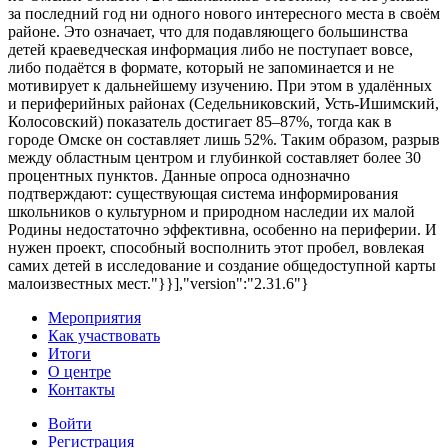
за последний год ни одного нового интересного места в своём
районе. Это означает, что для подавляющего большинства
детей краеведческая информация либо не поступает вовсе,
либо подаётся в формате, который не запоминается и не
мотивирует к дальнейшему изучению. При этом в удалённых
и периферийных районах (Седельниковский, Усть-Ишимский,
Колосовский) показатель достигает 85–87%, тогда как в
городе Омске он составляет лишь 52%. Таким образом, разрыв
между областным центром и глубинкой составляет более 30
процентных пунктов. Данные опроса однозначно
подтверждают: существующая система информирования
школьников о культурном и природном наследии их малой
Родины недостаточно эффективна, особенно на периферии. И
нужен проект, способный восполнить этот пробел, вовлекая
самих детей в исследование и создание общедоступной карты
малоизвестных мест."}}],"version":"2.31.6"}
Мероприятия
Как участвовать
Итоги
О центре
Контакты
Войти
Регистрация