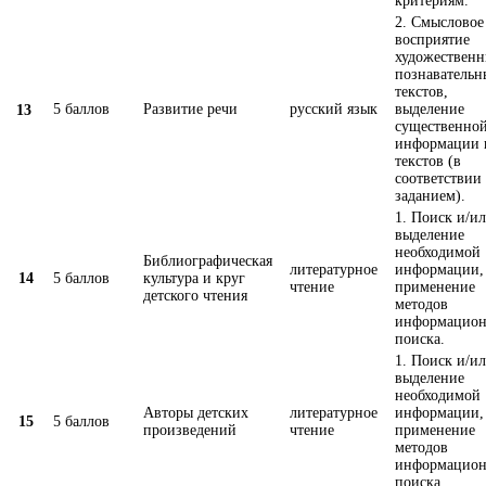
критериям.
2. Смысловое
восприятие
художественн
познавательн
текстов,
5 баллов
Развитие речи
русский язык
выделение
13
существенно
информации 
текстов (в
соответствии 
заданием).
1. Поиск и/и
выделение
необходимой
Библиографическая
литературное
информации,
14
5 баллов
культура и круг
чтение
применение
детского чтения
методов
информацион
поиска.
1. Поиск и/и
выделение
необходимой
Авторы детских
литературное
информации,
15
5 баллов
произведений
чтение
применение
методов
информацион
поиска.