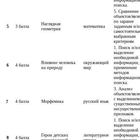
информацион
поиска.
5. Сравнение
объектов/явл
по заранее
Наглядная
5
3 балла
математика
заданным и/и
геометрия
самостоятель
выбранным
критериям.
1. Поиск и/и
выделение
необходимой
Влияние человека
окружающий
информации,
6
4 балла
на природу
мир
применение
методов
информацион
поиска.
3. Анализ
объектов/явл
с выделением
4 балла
Морфемика
русский язык
7
существенны
несуществен
признаков.
1. Поиск и/и
выделение
необходимой
Герои детских
литературное
информации,
8
4 балла