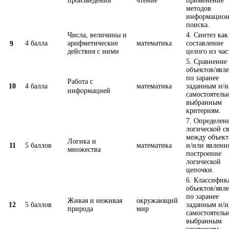
произведений
чтение
применение
методов
информацион
поиска.
Числа, величины и
4. Синтез как
4 балла
арифметические
математика
составление
9
действия с ними
целого из час
5. Сравнение
объектов/явл
по заранее
Работа с
10
4 балла
математика
заданным и/и
информацией
самостоятель
выбранным
критериям.
7. Определен
логической с
между объек
Логика и
11
5 баллов
математика
и/или явлени
множества
построение
логической
цепочки.
6. Классифик
объектов/явл
по заранее
Живая и неживая
окружающий
12
5 баллов
заданным и/и
природа
мир
самостоятель
выбранным