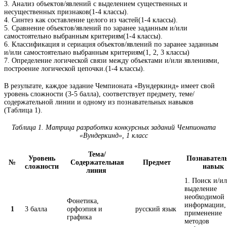
3.
Анализ объектов/явлений с выделением существенных и
несущественных признаков
(1-4 классы).
4.
Синтез как составление целого из частей
(1-4 классы).
5. С
равнение объектов/явлений по заранее заданным и/или
самостоятельно выбранным критериям
(1-4 классы).
6.
Классификация и сериация объектов/явлений по заранее заданным
и/или самостоятельно выбранным критериям
(1, 2, 3 классы)
7.
Определение логической связи между объектами и/или явлениями,
построение логической цепочки.
(1-4 классы).
В результате, каждое задание Чемпионата «Вундеркинд» имеет свой
уровень сложности (3-5 балла), соответствует предмету, теме/
содержательной линии и одному из познавательных навыков
(Таблица 1).
Таблица 1. Матрица разработки конкурсных заданий Чемпионата
«Вундеркинд», 1 класс
Тема/
Уровень
Познавател
№
Содержательная
Предмет
сложности
навык
линия
1. Поиск и/и
выделение
необходимой
Фонетика,
информации,
1
3 балла
орфоэпия и
русский язык
применение
графика
методов