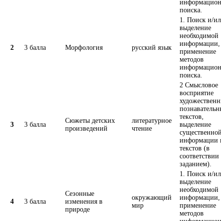
информацион
поиска.
1. Поиск и/и
выделение
необходимой
информации,
2
3 балла
Морфология
русский язык
применение
методов
информацион
поиска.
2 Смысловое
восприятие
художественн
познавательн
текстов,
Сюжеты детских
литературное
3
3 балла
выделение
произведений
чтение
существенно
информации 
текстов (в
соответствии 
заданием).
1. Поиск и/и
выделение
необходимой
Сезонные
окружающий
информации,
4
3 балла
изменения в
мир
применение
природе
методов