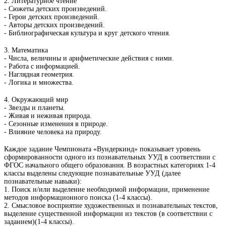
2.
Литературное чтение
-
Сюжеты детских произведений.
-
Герои детских произведений.
-
Авторы детских произведений.
-
Библиографическая культура и круг детского чтения.
3. Математика
-
Числа, величины и арифметические действия с ними.
-
Работа с информацией.
-
Наглядная геометрия.
-
Логика и множества.
4. Окружающий мир
-
Звезды и планеты.
-
Живая и неживая природа.
-
Сезонные изменения в природе.
-
Влияние человека на природу.
Каждое задание Чемпионата «Вундеркинд» показывает уровень
сформированности одного из познавательных УУД в соответствии с
ФГОС начального общего образования. В возрастных категориях 1-4
классы выделены следующие познавательные УУД (далее
познавательные навыки):
1.
Поиск и/или выделение необходимой информации, применение
методов информационного поиска
(1-4 классы).
2. С
мысловое восприятие художественных и познавательных текстов,
выделение существенной информации из текстов (в соответствии с
заданием)
(1-4 классы).