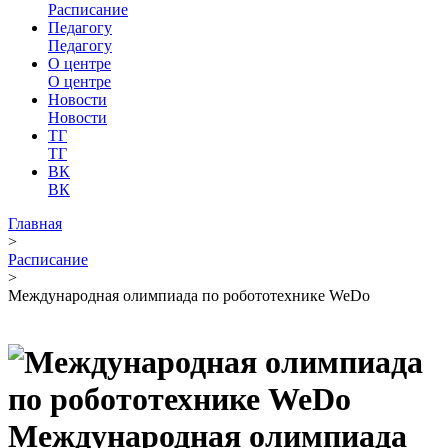
Расписание
Педагогу
Педагогу
О центре
О центре
Новости
Новости
ТГ
ТГ
ВК
ВК
Главная
>
Расписание
>
Международная олимпиада по робототехнике WeDo
Международная олимпиада