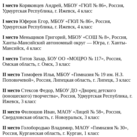
I место
Коряковцев Андрей, МБОУ «ГЮЛ № 86», Россия,
Удмуртская Республика, г. Ижевск, 4 класс
I место
Юферов Егор, МБОУ «ГЮЛ № 86», Россия,
Удмуртская Республика, г. Ижевск, 4 класс
I место
Меньщиков Григорий, МБОУ «СОШ № 8», Россия,
Ханты-Мансийский автономный округ — Югра, г. Ханты-
Мансийск, 4 класс
I место
Титов Захар, БОУ ОО «МОЦРО № 117», Россия,
Омская область, г. Омск, 3 класс
II место
Тимофеев Илья, МБОУ «Гимназия № 19 им. Н.З.
Поповичевой», Россия, Липецкая область, г. Липецк, 3 класс
II место
Стексов Федор, МБОУ ДО «Дворец детского
(юношеского) творчества», Россия, Удмуртская Республика, г.
Ижевск, 3 класс
II место
Филюшов Иван, МАОУ «Лицей № 58», Россия,
Свердловская область, г. Новоуральск, 3 класс
II место
Голобородько Владимир, МАОУ «Гимназия № 30»,
Россия, Курганская область, г. Курган, 1 класс