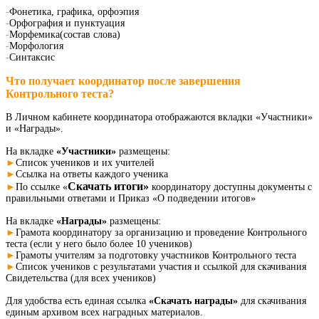
-
Фонетика, графика, орфоэпия
-
Орфография и пунктуация
-
Морфемика(состав слова)
-
Морфология
-
Синтаксис
Что получает координатор после завершения
Контрольного теста?
В Личном кабинете координатора отображаются вкладки «Участники»
и «Награды».
На вкладке
«Участники»
размещены:
►
Список учеников и их учителей
►
Ссылка на ответы каждого ученика
Скачать итоги»
►
По ссылке «
координатору доступны документы с
правильными ответами и Приказ «О подведении итогов»
На вкладке
«Награды»
размещены:
►
Грамота координатору за организацию и проведение Контрольного
теста (если у него было более 10 учеников)
►
Грамоты учителям за подготовку участников Контрольного теста
►
Список учеников с результатами участия и ссылкой для скачивания
Свидетельства (для всех учеников)
Для удобства есть единая ссылка
«Скачать награды»
для скачивания
единым архивом всех наградных материалов.