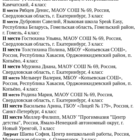
Камчатский, 4 класс
Рябцев Денис, МАОУ СОШ № 69, Россия,
II место
Свердловская область, г. Екатеринбург, 3 класс
Дубровин Савелий, Языковая школа Speak Easy,
II место
Республика Беларусь, Гомельская область, Гомельский район,
г. Гомель, 4 класс
II место
Гостюхина Ульяна, МАОУ СОШ № 69, Россия,
Свердловская область, г. Екатеринбург, 3 класс
II место
Толстихина Полина, МБОУ «Копьевская СОШ»,
Россия, Республика Хакасия, Орджоникидзевский район, п.
Копьёво, 4 класс
II место
Мурзина Диана, МАОУ СОШ № 69, Россия,
Свердловская область, г. Екатеринбург, 4 класс
Мельверт Валерия, МБОУ «Копьевская СОШ»,
III место
Россия, Республика Хакасия, Орджоникидзевский район, п.
Копьёво, 4 класс
Родина Мария, МАОУ СОШ № 69, Россия,
III место
Свердловская область, г. Екатеринбург, 4 класс
III место
Васильева Арина, ГБОУ «Лицей № 179», Россия, г.
Санкт-Петербург, 4 класс
III место
Миллер Филипп, МАОУ "Прогимназия "Центр
детства", Россия, Ямало-Ненецкий автономный округ, г.
Новый Уренгой, 3 класс
Шаева София, Центр внешкольной работы, Россия,
Лауреат
Мурманская область, г. Оленегорск, 3 класс