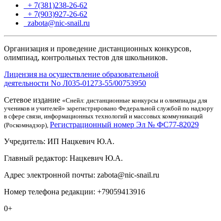
+ 7(381)238-26-62
+ 7(903)927-26-62
ТГ
zabota@nic-snail.ru
Организация и проведение дистанционных конкурсов,
олимпиад, контрольных тестов для школьников.
Лицензия на осуществление образовательной
деятельности No Л035-01273-55/00753950
Сетевое издание
«Снейл: дистанционные конкурсы и олимпиады для
учеников и учителей» зарегистрировано Федеральной службой по надзору
в сфере связи, информационных технологий и массовых коммуникаций
Регистрационный номер Эл № ФС77-82029
(Роскомнадзор),
Учредитель: ИП Нацкевич Ю.А.
Главный редактор: Нацкевич Ю.А.
Адрес электронной почты: zabota@nic-snail.ru
Номер телефона редакции: +79059413916
0+