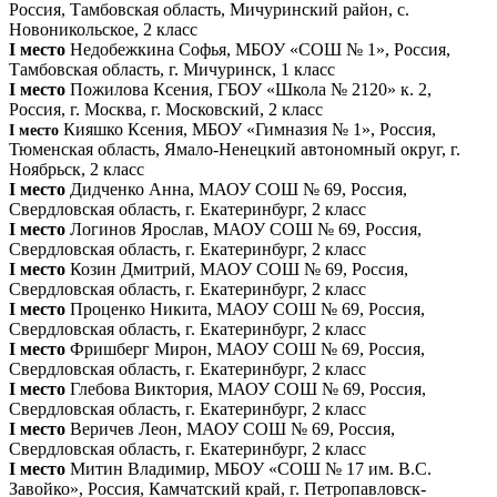
Россия, Тамбовская область, Мичуринский район, с.
Новоникольское, 2 класс
I место
Недобежкина Софья, МБОУ «СОШ № 1», Россия,
Тамбовская область, г. Мичуринск, 1 класс
I место
Пожилова Ксения, ГБОУ «Школа № 2120» к. 2,
Россия, г. Москва, г. Московский, 2 класс
Кияшко Ксения, МБОУ «Гимназия № 1», Россия,
I место
Тюменская область, Ямало-Ненецкий автономный округ, г.
Ноябрьск, 2 класс
I место
Дидченко Анна, МАОУ СОШ № 69, Россия,
Свердловская область, г. Екатеринбург, 2 класс
I место
Логинов Ярослав, МАОУ СОШ № 69, Россия,
Свердловская область, г. Екатеринбург, 2 класс
I место
Козин Дмитрий, МАОУ СОШ № 69, Россия,
Свердловская область, г. Екатеринбург, 2 класс
I место
Проценко Никита, МАОУ СОШ № 69, Россия,
Свердловская область, г. Екатеринбург, 2 класс
I место
Фришберг Мирон, МАОУ СОШ № 69, Россия,
Свердловская область, г. Екатеринбург, 2 класс
I место
Глебова Виктория, МАОУ СОШ № 69, Россия,
Свердловская область, г. Екатеринбург, 2 класс
I место
Веричев Леон, МАОУ СОШ № 69, Россия,
Свердловская область, г. Екатеринбург, 2 класс
I место
Митин Владимир, МБОУ «СОШ № 17 им. В.С.
Завойко», Россия, Камчатский край, г. Петропавловск-