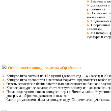
►
Гигиена и р
►
Движения и
упражнения
►
Активный от
закаливание​
►
Подвижные 
►
Спортивный
инвентарь
►
Из истории 
культуры и спор
Особенности конкурса-игры «Орлёнок»:
►
Конкурс-игра состоит из 15 заданий (детский сад, 1-4 классы) и 20 
►
Конкурс-игра проводится в тестовом формате: предполагает выбор и
►
Ответы заносятся в бланк ответов или отмечаются на бланке с зада
►
Каждое конкурсное задание соответствует одному из навыков: поиск
►
После подведения итогов конкурса-игры в Личном кабинете ученик
— диаграмма «Уровень развития навыков»
— блок с результатами: балл за конкурс-игру, Свидетельство участника