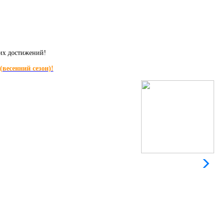
щих достижений!
весенний сезон)!
Л