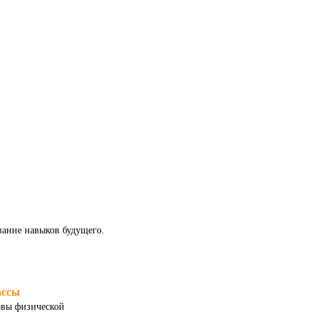
ание навыков будущего.
ассы
овы физической