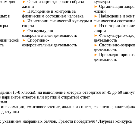
ежим дня
►
Организация здорового образа
культуры
жизни
►
Организация здоро
►
Наблюдение и контроль за
жизни
дых и
физическим состоянием человека
►
Наблюдение и конт
►
Из истории физической культуры и
физическим состояние
игры
спорта
►
Из истории физиче
►
Физкультурно-
спорта
оздоровительная деятельность
►
Физкультурно-оздо
физической
►
Спортивно-
деятельность
та
оздоровительная деятельность
►
Спортивно-оздоров
деятельность
►
Прикладно-ориент
деятельность
заданий (5-8 классы), на выполнение которых отводится от 45 до 60 минут
з вариантов ответов или краткий открытый ответ
ниями
 информации, смысловое чтение, анализ и синтез, сравнение, классифик
а доступны:
 с указанием набранных баллов, Грамота победителя / Лауреата конкурса