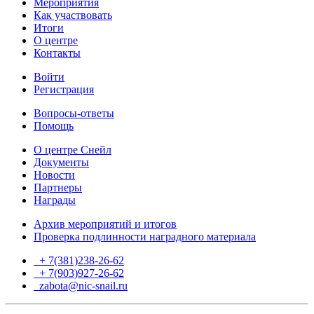
Мероприятия
Как участвовать
Итоги
О центре
Контакты
Войти
Регистрация
Вопросы-ответы
Помощь
О центре Снейл
Документы
Новости
Партнеры
Награды
Архив мероприятий и итогов
Проверка подлинности наградного материала
+ 7(381)238-26-62
+ 7(903)927-26-62
ТГ
zabota@nic-snail.ru