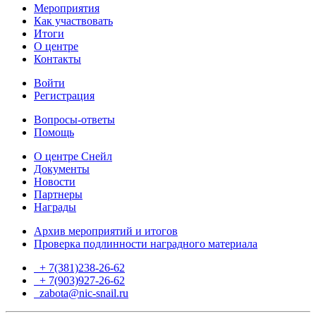
Мероприятия
Как участвовать
Итоги
О центре
Контакты
Войти
Регистрация
Вопросы-ответы
Помощь
О центре Снейл
Документы
Новости
Партнеры
Награды
Архив мероприятий и итогов
Проверка подлинности наградного материала
+ 7(381)238-26-62
+ 7(903)927-26-62
ТГ
zabota@nic-snail.ru