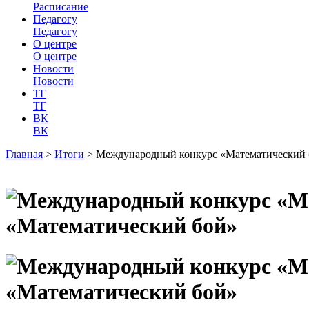
Расписание
Педагогу
Педагогу
О центре
О центре
Новости
Новости
ТГ
ТГ
ВК
ВК
Главная
>
Итоги
>
Международный конкурс «Математический 
«Математический бой»
«Математический бой»