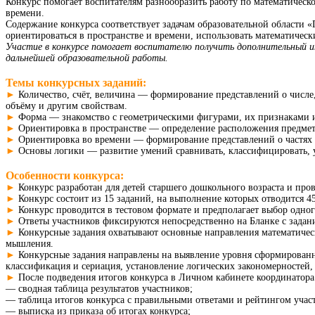
Конкурс помогает воспитателям разнообразить работу по математическ
времени.
Содержание конкурса соответствует задачам образовательной области 
ориентироваться в пространстве и времени, использовать математичес
Участие в конкурсе помогает воспитателю получить дополнительный и
дальнейшей образовательной работы.
Темы конкурсных заданий:
►
Количество, счёт, величина — формирование представлений о числе
объёму и другим свойствам.
►
Форма — знакомство с геометрическими фигурами, их признаками и
►
Ориентировка в пространстве — определение расположения предмето
►
Ориентировка во времени — формирование представлений о частях 
►
Основы логики — развитие умений сравнивать, классифицировать, 
Особенности конкурса:
►
Конкурс разработан для детей старшего дошкольного возраста и прово
►
Конкурс состоит из 15 заданий, на выполнение которых отводится 4
►
Конкурс проводится в тестовом формате и предполагает выбор одног
►
Ответы участников фиксируются непосредственно на Бланке с задан
►
Конкурсные задания охватывают основные направления математическо
мышления.
►
Конкурсные задания направлены на выявление уровня сформированн
классификация и сериация, установление логических закономерностей, 
►
После подведения итогов конкурса в Личном кабинете координатора
— сводная таблица результатов участников;
— таблица итогов конкурса с правильными ответами и рейтингом учас
— выписка из приказа об итогах конкурса;