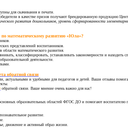
упны для скачивания и печати.
победители в качестве призов получают брендированную продукцию Цент
еского развития дошкольников, уровень сформированности элементарны
е по математическому развитию «Юла»?
ников.
еских представлений воспитанников.
в области математического развития.
внивать, классифицировать, устанавливать закономерности и находить с
образовательной деятельности.
твами.
та обратной связи
, актуальными и удобными для педагогов и детей. Ваши отзывы помога
екты.
у
обратной связи. Ваше мнение очень важно для нас!
основных образовательных областей ФГОС ДО и помогают воспитателю 
ознавательное развитие.
е.
ье, движение и активный образ жизни.