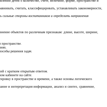
ений детей о количестве, счёте, величине, форме, пространстве и
авнивать, считать, классифицировать, устанавливать закономерности,
ь сильные стороны воспитанников и определить направления
авнение объектов по различным признакам: длине, высоте, ширине,
 пространстве.
ниях.
пособы решения задач.
ний с кратким открытым ответом.
ом кабинете на сайте.
ировку в пространстве и времени, а также основы логического
ние и интерпретация информации, анализ и синтез, сравнение,