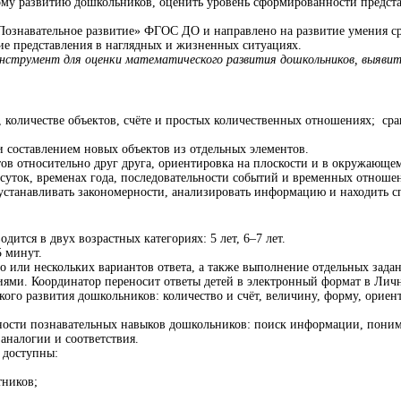
ому развитию дошкольников, оценить уровень сформированности представл
«Познавательное развитие» ФГОС ДО и направлено на развитие умения ср
кие представления в наглядных и жизненных ситуациях.
нструмент для оценки математического развития дошкольников, выявит
, количестве объектов, счёте и простых количественных отношениях; ср
 составлением новых объектов из отдельных элементов.
в относительно друг друга, ориентировка на плоскости и в окружающем
суток, временах года, последовательности событий и временных отноше
устанавливать закономерности, анализировать информацию и находить с
дится в двух возрастных категориях: 5 лет, 6–7 лет.
5 минут.
о или нескольких вариантов ответа, а также выполнение отдельных зада
иями. Координатор переносит ответы детей в электронный формат в Личн
го развития дошкольников: количество и счёт, величину, форму, ориент
ости познавательных навыков дошкольников: поиск информации, понима
аналогии и соответствия.
 доступны:
тников;