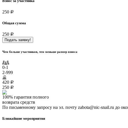
Взнос за участника
250
a
Общая сумма
250
a
Подать заявку!
Чем больше участников, тем меньше размер взноса
0-1
2-999
420
a
250
a
100% гарантия полного
возврата средств
По письменному запросу на эл. почту zabota@nic-snail.ru до ок
Ближайшие мероприятия