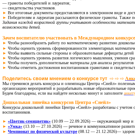
— грамоты победителей и лауреатов;
— свидетельства участников.
►
Все итоговые документы предоставляются в электронном виде и дост
►
Победителям и лауреатам рассылаются физические грамоты. Также 
Задания каждой возрастной группы учитывают особенности математич
возможности детей.
Зачем воспитателю участвовать в Международном конкурс
►
Чтобы разнообразить работу по математическому развитию дошколь
►
Чтобы оценить уровень сформированности элементарных математич
►
Чтобы выявить сильные стороны и образовательные дефициты детей 
►
Чтобы оценить уровень развития логического мышления, умения сра
►
Чтобы получить дополнительные материалы для анализа результатов 
►
Чтобы отметить достижения воспитанников грамотами и свидетельс
Поделитесь своим мнением о конкурсе тут  
⇨ ⇨ ⇨
Анке
Мы стремимся делать конкурсы и олимпиады Центра «Снейл» полезными
организацию мероприятий и разрабатывать новые образовательные про
Будем благодарны, если вы найдете несколько минут и заполните
анкет
Дошкольная линейка конкурсов Центра «Снейл»
Конкурсы дошкольной линейки Центра «Снейл» разработаны с учетом 
воспитанников.
► 
«Цветик-семицветик»
(10.09 — 22.09.2026) — окружающий мир и п
► 
«Умка»
(13.10 — 27.10.2026) — речевое и коммуникативное развити
► 
Чемпионат по физической культуре
(08.12 — 21.12.2026)— здоров