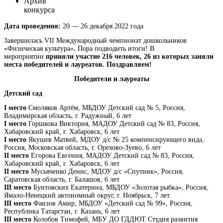
Архив
конкурса
Дата проведения:
20 — 26 декабря 2022 года
Завершилась VII Международный чемпионат дошкольников
«Физическая культура»
.
Пора подводить итоги! В
мероприятии
приняли участие 216 человек, 26 из которых заняли
места победителей и лауреатов. Поздравляем!
Победители и лауреаты
Детский сад
I место
Смоляков Артём, МБДОУ Детский сад № 5, Россия,
Владимирская область, г. Радужный, 6 лет
I место
Горшкова Виктория, МАДОУ Детский сад № 83, Россия,
Хабаровский край, г. Хабаровск, 6 лет
I место
Якушев Матвей, МДОУ д/с № 25 компенсирующего вида,
Россия, Московская область, г. Орехово-Зуево, 6 лет
II место
Егорова Евгения, МАДОУ Детский сад № 83, Россия,
Хабаровский край, г. Хабаровск, 6 лет
II место
Мусьяченко Денис, МДОУ д/с «Спутник», Россия,
Саратовская область, г. Балашов, 6 лет
III место
Бунтовских Екатерина, МБДОУ «Золотая рыбка», Россия,
Ямало-Ненецкий автономный округ, г. Ноябрьск, 7 лет
III место
Фаизов Амир, МБДОУ «Детский сад № 99», Россия,
Республика Татарстан, г. Казань, 6 лет
III место
Колобов Тимофей, МБУ ДО ГДДЮТ Студия развития