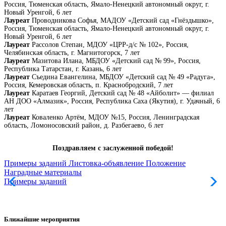
Россия, Тюменская область, Ямало-Ненецкий автономный округ, г.
Новый Уренгой, 6 лет
Лауреат
Проводникова Софья, МАДОУ «Детский сад «Гнёздышко»,
Россия, Тюменская область, Ямало-Ненецкий автономный округ, г.
Новый Уренгой, 6 лет
Лауреат
Рассолов Степан, МДОУ «ЦРР-д/с № 102», Россия,
Челябинская область, г. Магнитогорск, 7 лет
Лауреат
Мазитова Илана, МБДОУ «Детский сад № 99», Россия,
Республика Татарстан, г. Казань, 6 лет
Лауреат
Съедина Евангелина, МБДОУ «Детский сад № 49 «Радуга»,
Россия, Кемеровская область, п. Краснобродский, 7 лет
Лауреат
Каратаев Георгий, Детский сад № 48 «Айболит» — филиал
АН ДОО «Алмазик», Россия, Республика Саха (Якутия), г. Удачный, 6
лет
Лауреат
Коваленко Артём, МДОУ №15, Россия, Ленинградская
область, Ломоносовский район, д. Разбегаево, 6 лет
Поздравляем с заслуженной победой!
Примеры заданий
Листовка-объявление
Положение
Наградные материалы
Примеры заданий
Л
Ближайшие мероприятия