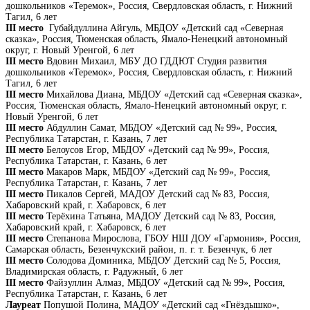
дошкольников «Теремок», Россия, Свердловская область, г. Нижний
Тагил, 6 лет
III место
Губайдуллина Айгуль, МБДОУ «Детский сад «Северная
сказка», Россия, Тюменская область, Ямало-Ненецкий автономный
округ, г. Новый Уренгой, 6 лет
III место
Вдовин Михаил, МБУ ДО ГДДЮТ Студия развития
дошкольников «Теремок», Россия, Свердловская область, г. Нижний
Тагил, 6 лет
III место
Михайлова Диана, МБДОУ «Детский сад «Северная сказка»,
Россия, Тюменская область, Ямало-Ненецкий автономный округ, г.
Новый Уренгой, 6 лет
III место
Абдуллин Самат, МБДОУ «Детский сад № 99», Россия,
Республика Татарстан, г. Казань, 7 лет
III место
Белоусов Егор, МБДОУ «Детский сад № 99», Россия,
Республика Татарстан, г. Казань, 6 лет
III место
Макаров Марк, МБДОУ «Детский сад № 99», Россия,
Республика Татарстан, г. Казань, 7 лет
III место
Пикалов Сергей, МАДОУ Детский сад № 83, Россия,
Хабаровский край, г. Хабаровск, 6 лет
III место
Терёхина Татьяна, МАДОУ Детский сад № 83, Россия,
Хабаровский край, г. Хабаровск, 6 лет
III место
Степанова Мирослова, ГБОУ НШ ДОУ «Гармония», Россия,
Самарская область, Безенчукский район, п. г. т. Безенчук, 6 лет
III место
Солодова Доминика, МБДОУ Детский сад № 5, Россия,
Владимирская область, г. Радужный, 6 лет
III место
Файзуллин Алмаз, МБДОУ «Детский сад № 99», Россия,
Республика Татарстан, г. Казань, 6 лет
Лауреат
Попушой Полина, МАДОУ «Детский сад «Гнёздышко»,