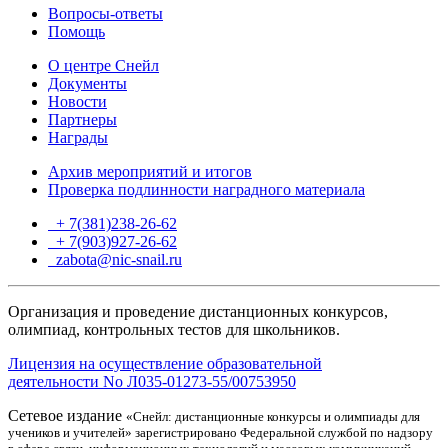
Вопросы-ответы
Помощь
О центре Снейл
Документы
Новости
Партнеры
Награды
Архив мероприятий и итогов
Проверка подлинности наградного материала
+ 7(381)238-26-62
+ 7(903)927-26-62
ТГ
zabota@nic-snail.ru
Организация и проведение дистанционных конкурсов,
олимпиад, контрольных тестов для школьников.
Лицензия на осуществление образовательной
деятельности No Л035-01273-55/00753950
Сетевое издание
«Снейл: дистанционные конкурсы и олимпиады для
учеников и учителей» зарегистрировано Федеральной службой по надзору