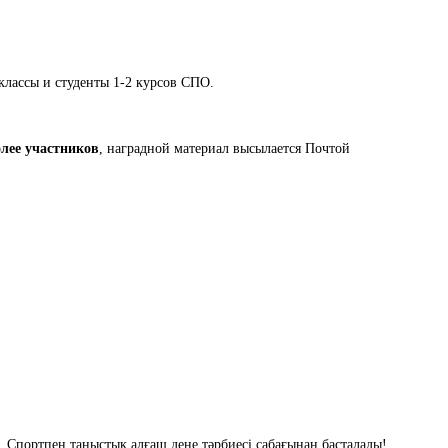
1 классы и студенты 1-2 курсов СПО.
олее участников
, наградной материал высылается Почтой
 Спортпен таныстық алғаш дене тәрбиесі сабағынан басталады!