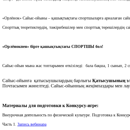
«Орлёнок» Сайыс-ойыны – қашықтықтағы спортшыларға арналаған сай
Спорттық теоретиктердің, тәжірибешілер мен спорттық төрешілердің са
«Орлёнокпен» бірге қашықтықтағы СПОРТШЫ бол!
Сайыс-ойын мына жас топтарымен өткізіледі: бала бақша, 1 сынып, 2 с
Сайыс-ойынға қатысыушылардың барлығы
Қатысушының эле
Почтасымен жөнелтеді. Сайыс-ойынның жеңімпаздары мен лауре
Материалы для подготовки к Конкурсу-игре:
Внеурочная деятельность по физической культуре. Подготовка к Конкур
Часть 1.
Запись вебинара