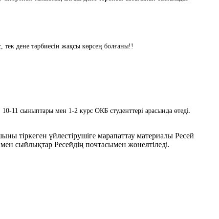
 тек дене тәрбиесін жақсы көрсең болғаны!!
10-11 сыныптары мен 1-2 курс ОКБ студенттері арасында өтеді.
ыны тіркеген үйлестірушіге марапаттау материалы Ресей
мен сыйлықтар Ресейдің почтасымен жөнелтіледі.