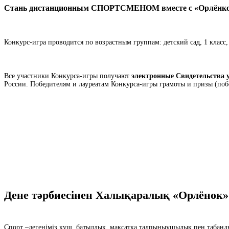
Стань дистанционным СПОРТСМЕНОМ вместе с «Орлёнк
Конкурс-игра проводится по возрастным группам: детский сад, 1 класс, 2 
Все участники Конкурса-игры получают
электронные Свидетельства 
России. Победителям и лауреатам Конкурса-игры грамоты и призы (п
Дене тәрбиесінен Халықаралық «Орлёнок
Спорт –дегеніміз күш, батылдық, мақсатқа талпыныушылық пен табанды