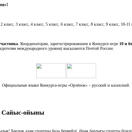
ом»!
класс, 3 класс, 4 класс, 5 класс, 6 класс, 7 класс, 8 класс, 9 класс, 10-1
участника
. Координаторам, зарегистрировавшим в Конкурсе-игре
10 и б
обедителям международного уровня) высылаются Почтой России.
Официальные языки Конкурса-игры «Орлёнок» –
русский и казахский.
» Сайыс-ойыны
лық! Барлық адам спортшы бола бермейді, бірақ барлығы спортты біледі.