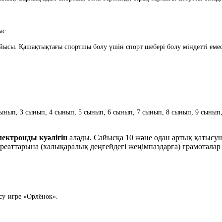
ыс.
йысы. Қашақтықтағы спортшы болу үшін спорт шебері болу міндетті емес,
ынып, 3 сынып, 4 сынып, 5 сынып, 6 сынып, 7 сынып, 8 сынып, 9 сынып, 
ктронды куәлігін
алады. Сайысқа 10 және одан артық қатысуш
аттарына (халықаралық деңгейдегі жеңімпаздарға) грамоталар 
су-игре «Орлёнок».