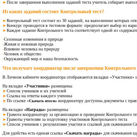
►
После завершения выполнения заданий теста учитель собирает выпо
Из каких заданий состоит Контрольный тест?
►
Контрольный тест состоит из 30 заданий, на выполнение которых от
►
Конкурс проводится в тестовом формате: предполагает выбор из вари
►
Каждое задание Контрольного теста соответствует одной из содерж
-
Сезонные изменения в природе
-
Живая и неживая природа
-
Влияние человека на природу
-
Человек и общество
-
Окружающий мир и наша безопасность
Что получает координатор после завершения Контрольного 
В Личном кабинете координатора отображаются вкладки «Участники» 
На вкладке
«Участники»
размещены:
►
Список учеников и их учителей
►
Ссылка на ответы каждого ученика
►
По ссылке «
Скачать итоги»
координатору доступны документы с пра
На вкладке
«Награды»
размещены:
►
Грамота координатору за организацию и проведение Контрольного тес
►
Грамоты учителям за подготовку участников Контрольного теста
►
Список учеников с результатами участия и ссылкой для скачивания Св
Для удобства есть единая ссылка
«Скачать награды»
для скачивания е