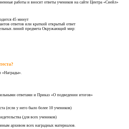
лненные работы и вносит ответы учеников на сайте Центра «Снейл»
водится 45 минут
антов ответов или краткий открытый ответ
ательных линий предмета Окружающий мир:
теста?
и «Награды».
вильными ответами и Приказ «О подведении итогов»
та (если у него было более 10 учеников)
идетельства (для всех учеников)
диным архивом всех наградных материалов.