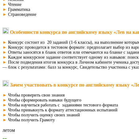
►
Чтение
►
Грамматика
►
Страноведение
Особенности конкурса
по английскому языку «Лев на ка
►
Конкурс состоит из 20 заданий (1-6 классы), на выполнение которых
►
Конкурс проводится в тестовом формате: предполагает выбор из вар
►
Ответы заносятся в бланк ответов или отмечаются на бланке с зада
►
Каждое конкурсное задание соответствует одному из навыков: поиск
►
После подведения итогов конкурса в Личном кабинете ученика дост
— блок с результатами: балл за конкурс, Свидетельство участника с ук
Зачем участвовать в конкурсе
по английскому языку «Ле
►
Чтобы проверить свои знания
►
Чтобы сформировать навыки будущего
►
Чтобы научиться работать с заданиями тестового формата
►
Чтобы привыкнуть к формату аттестационных испытаний
►
Чтобы получить оценку своих знаний
►
Чтобы получить Грамоту
летом