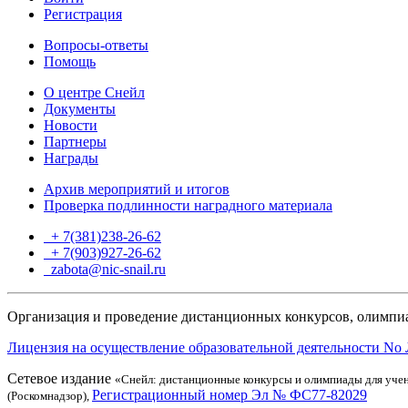
Регистрация
Вопросы-ответы
Помощь
О центре Снейл
Документы
Новости
Партнеры
Награды
Архив мероприятий и итогов
Проверка подлинности наградного материала
+ 7(381)238-26-62
+ 7(903)927-26-62
ТГ
zabota@nic-snail.ru
Организация и проведение дистанционных конкурсов, олимпиа
Лицензия на осуществление образовательной деятельности No 
Сетевое издание
«Снейл: дистанционные конкурсы и олимпиады для учен
Регистрационный номер Эл № ФС77-82029
(Роскомнадзор),