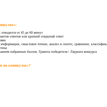
никулах»:
 отводится от 45 до 60 минут
иантов ответов или краткий открытый ответ
ниями
 информации, смысловое чтение, анализ и синтез, сравнение, классифик
упны:
азанием набранных баллов, Грамота победителя / Лауреата конкурса
в на каникулах»?