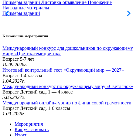
Примеры заданий
Листовка-объявление
Положение
Наградные материалы
Примеры заданий
Л
Ближайшие мероприятия
Международный конкурс для дошкольников по окружающему
миру «Цветик-семицветик»
Возраст 5-7 лет
10.09.2026г.
Итоговый контрольный тест «Окружающий мир — 2027»
Возраст 1-4 классы
1.04.2027г.
Международный конкурс по окружающему миру «Светлячок»
Возраст Детский сад, 1 — 4 класс
5.05.2027г.
Международный онлайн-турнир по финансовой грамотности
Возраст Детский сад, 1-6 классы
1.09.2026г.
Мероприятия
Как участвовать
Итоги