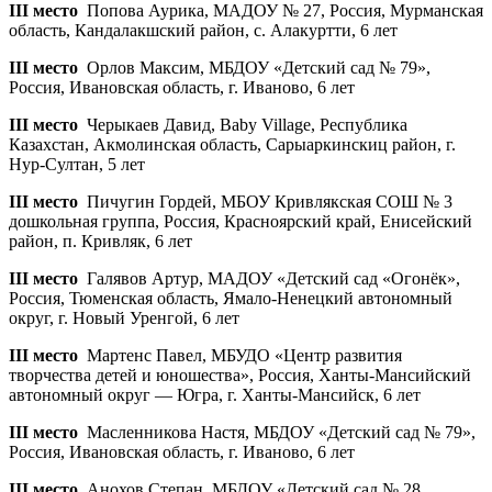
III место
Попова Аурика, МАДОУ № 27, Россия, Мурманская
область, Кандалакшский район, с. Алакуртти, 6 лет
III место
Орлов Максим, МБДОУ «Детский сад № 79»,
Россия, Ивановская область, г. Иваново, 6 лет
III место
Черыкаев Давид, Baby Village, Республика
Казахстан, Акмолинская область, Сарыаркинскиц район, г.
Нур-Султан, 5 лет
III место
Пичугин Гордей, МБОУ Кривлякская СОШ № 3
дошкольная группа, Россия, Красноярский край, Енисейский
район, п. Кривляк, 6 лет
III место
Галявов Артур, МАДОУ «Детский сад «Огонёк»,
Россия, Тюменская область, Ямало-Ненецкий автономный
округ, г. Новый Уренгой, 6 лет
III место
Мартенс Павел, МБУДО «Центр развития
творчества детей и юношества», Россия, Ханты-Мансийский
автономный округ — Югра, г. Ханты-Мансийск, 6 лет
III место
Масленникова Настя, МБДОУ «Детский сад № 79»,
Россия, Ивановская область, г. Иваново, 6 лет
III место
Анохов Степан, МБДОУ «Детский сад № 28