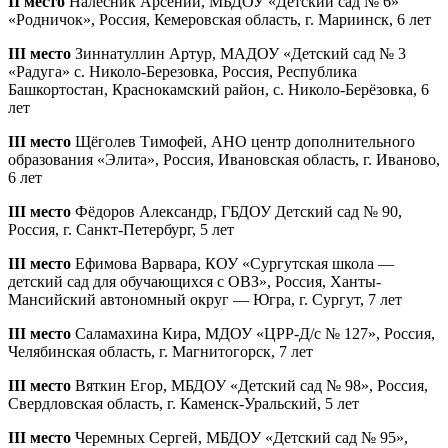
II место
Налесник Арсений, МБДОУ «Детский сад № 6»
«Родничок», Россия, Кемеровская область, г. Мариинск, 6 лет
III место
Зиннатуллин Артур, МАДОУ «Детский сад № 3
«Радуга» с. Николо-Березовка, Россия, Республика
Башкортостан, Краснокамский район, с. Николо-Берёзовка, 6
лет
III место
Щёголев Тимофей, АНО центр дополнительного
образования «Элита», Россия, Ивановская область, г. Иваново,
6 лет
III место
Фёдоров Александр, ГБДОУ Детский сад № 90,
Россия, г. Санкт-Петербург, 5 лет
III место
Ефимова Варвара, КОУ «Сургутская школа —
детский сад для обучающихся с ОВЗ», Россия, Ханты-
Мансийский автономный округ — Югра, г. Сургут, 7 лет
III место
Саламахина Кира, МДОУ «ЦРР-Д/с № 127», Россия,
Челябинская область, г. Магнитогорск, 7 лет
III место
Вяткин Егор, МБДОУ «Детский сад № 98», Россия,
Свердловская область, г. Каменск-Уральский, 5 лет
III место
Черемных Сергей, МБДОУ «Детский сад № 95»,