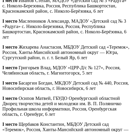
I место
Иванов Степан, МАДОУ «Детский сад № 3 «Радуга»
с. Николо-Березовка, Россия, Республика Башкортостан,
Краснокамский район, с. Николо-Берёзовка, 6 лет
I место
Масленников Александр, МАДОУ «Детский сад № 3
«Радуга» с. Николо-Березовка, Россия, Республика
Башкортостан, Краснокамский район, с. Николо-Берёзовка, 6
лет
I место
Жихарева Анастасия, МБДОУ Детский сад «Теремок»,
Россия, Ханты-Мансийский автономный округ — Югра,
Сургутский район, п. г. т. Белый Яр, 6 лет
I место
Григорьев Влад, МДОУ «ЦРР-Д/с № 127», Россия,
Челябинская область, г. Магнитогорск, 5 лет
I место
Басаргин Богдан, МКДОУ Детский сад № 440, Россия,
Новосибирская область, г. Новосибирск, 6 лет
I место
Осипов Матвей, ГБУДО Оренбургский областной
Дворец творчества детей и молодежи им. В. П. Поляничко
Профильная школа информатики, Россия, Оренбургская
область, г. Оренбург, 6 лет
I место
Щербаков Константин, МБДОУ Детский сад
«Теремок», Россия, Ханты-Мансийский автономный округ —