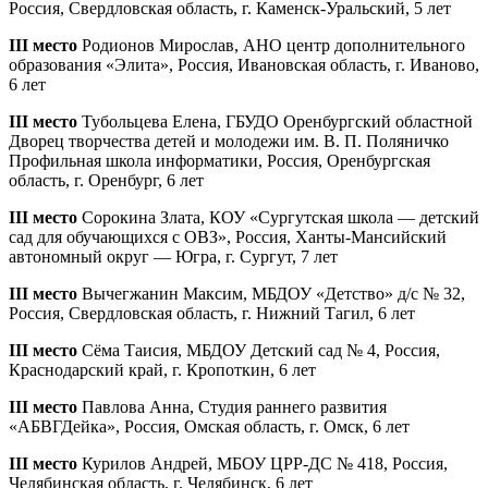
Россия, Свердловская область, г. Каменск-Уральский, 5 лет
III место
Родионов Мирослав, АНО центр дополнительного
образования «Элита», Россия, Ивановская область, г. Иваново,
6 лет
III место
Тубольцева Елена, ГБУДО Оренбургский областной
Дворец творчества детей и молодежи им. В. П. Поляничко
Профильная школа информатики, Россия, Оренбургская
область, г. Оренбург, 6 лет
III место
Сорокина Злата, КОУ «Сургутская школа — детский
сад для обучающихся с ОВЗ», Россия, Ханты-Мансийский
автономный округ — Югра, г. Сургут, 7 лет
III место
Вычегжанин Максим, МБДОУ «Детство» д/c № 32,
Россия, Свердловская область, г. Нижний Тагил, 6 лет
III место
Сёма Таисия, МБДОУ Детский сад № 4, Россия,
Краснодарский край, г. Кропоткин, 6 лет
III место
Павлова Анна, Студия раннего развития
«АБВГДейка», Россия, Омская область, г. Омск, 6 лет
III место
Курилов Андрей, МБОУ ЦРР-ДС № 418, Россия,
Челябинская область, г. Челябинск, 6 лет