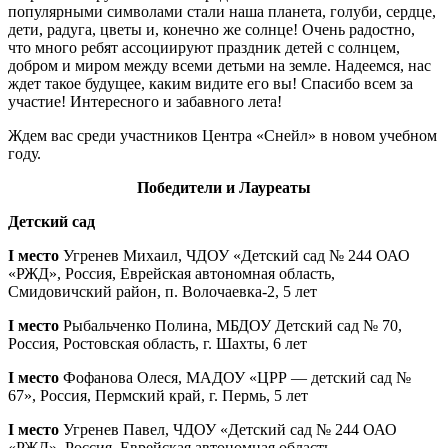
популярными символами стали наша планета, голуби, сердце,
дети, радуга, цветы и, конечно же солнце! Очень радостно,
что много ребят ассоциируют праздник детей с солнцем,
добром и миром между всеми детьми на земле. Надеемся, нас
ждет такое будущее, каким видите его вы! Спасибо всем за
участие! Интересного и забавного лета!
Ждем вас среди участников Центра «Снейл» в новом учебном
году.
Победители и Лауреаты
Детский сад
I место
Угренев Михаил, ЧДОУ «Детский сад № 244 ОАО
«РЖД», Россия, Еврейская автономная область,
Смидовичский район, п. Волочаевка-2, 5 лет
I место
Рыбальченко Полина, МБДОУ Детский сад № 70,
Россия, Ростовская область, г. Шахты, 6 лет
I место
Фофанова Олеся, МАДОУ «ЦРР — детский сад №
67», Россия, Пермский край, г. Пермь, 5 лет
I место
Угренев Павел, ЧДОУ «Детский сад № 244 ОАО
«РЖД», Россия, Еврейская автономная область,