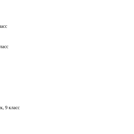
ласс
ласс
, 9 класс