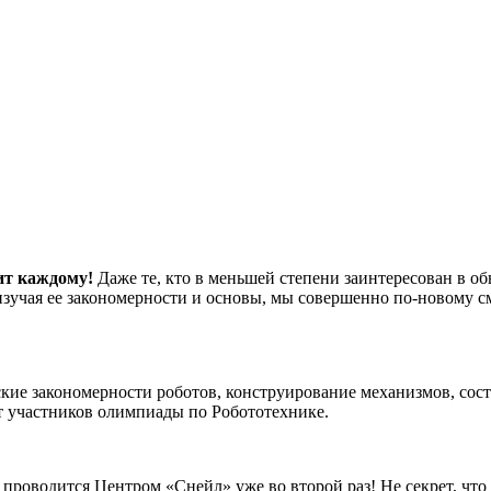
ит каждому!
Даже те, кто в меньшей степени заинтересован в о
изучая ее закономерности и основы, мы совершенно по-новому 
кие закономерности роботов, конструирование механизмов, сост
ет участников олимпиады по Робототехнике.
проводится Центром «Снейл» уже во второй раз! Не секрет, чт