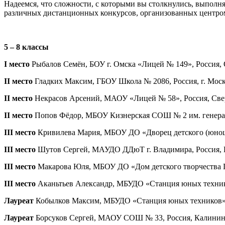
Надеемся, что сложности, с которыми вы столкнулись, выполня
различных дистанционных конкурсов, организованных центром
5 – 8 классы
I место
Рыбалов Семён, БОУ г. Омска «Лицей № 149», Россия, Ом
II место
Гладких Максим, ГБОУ Школа № 2086, Россия, г. Москв
II место
Некрасов Арсений, МАОУ «Лицей № 58», Россия, Свердл
II место
Попов Фёдор, МБОУ Кизнерская СОШ № 2 им. генерал-п
III место
Кривилева Мария, МБОУ ДО «Дворец детского (юношеск
III место
Шутов Сергей, МАУДО ДДюТ г. Владимира, Россия, Вл
III место
Макарова Юля, МБОУ ДО «Дом детского творчества Пер
III место
Аканьтьев Александр, МБУДО «Станция юных техников
Лауреат
Кобылков Максим, МБУДО «Станция юных техников», Ро
Лауреат
Борсуков Сергей, МАОУ СОШ № 33, Россия, Калинингра