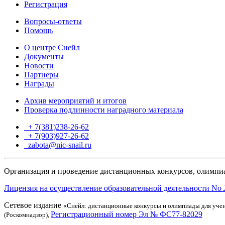
Регистрация
Вопросы-ответы
Помощь
О центре Снейл
Документы
Новости
Партнеры
Награды
Архив мероприятий и итогов
Проверка подлинности наградного материала
+ 7(381)238-26-62
+ 7(903)927-26-62
ТГ
zabota@nic-snail.ru
Организация и проведение дистанционных конкурсов, олимпиа
Лицензия на осуществление образовательной деятельности No 
Сетевое издание
«Снейл: дистанционные конкурсы и олимпиады для учен
Регистрационный номер Эл № ФС77-82029
(Роскомнадзор),