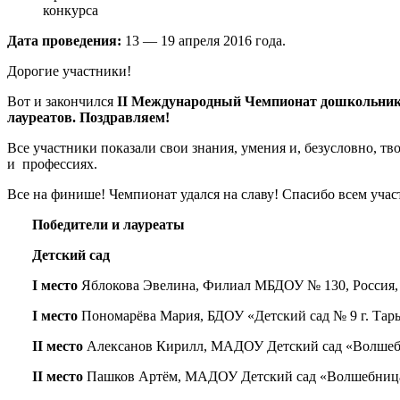
конкурса
Дата проведения:
13 — 19 апреля 2016 года.
Дорогие участники!
Вот и закончился
II
Международный Чемпионат дошкольник
лауреатов. Поздравляем!
Все участники показали свои знания, умения и, безусловно, т
и профессиях.
Все на финише! Чемпионат удался на славу! Спасибо всем учас
Победит
ели
и лауреат
ы
Детский сад
I место
Яблокова Эвелина, Филиал МБДОУ № 130, Россия, Пе
I место
Пономарёва Мария, БДОУ «Детский сад № 9 г. Тары»,
II место
Алексанов Кирилл, МАДОУ Детский сад «Волшебни
II место
Пашков Артём, МАДОУ Детский сад «Волшебница»,