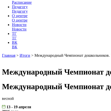
Расписание
Педагогу
Педагогу
О центре
О центре
Новости
Новости
ТГ
ТГ
ВК
ВК
Главная
>
Итоги
>
Международный Чемпионат дошкольников.
Международный Чемпионат д
Международный Чемпионат д
весной
13 - 19 апреля