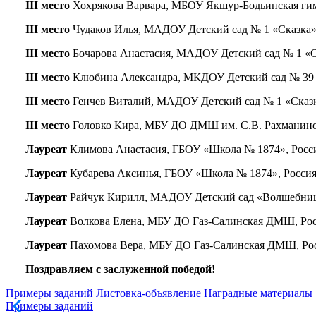
III место
Хохрякова Варвара, МБОУ Якшур-Бодьинская гимна
III место
Чудаков Илья, МАДОУ Детский сад № 1 «Сказка»,
III место
Бочарова Анастасия, МАДОУ Детский сад № 1 «Ск
III место
Клюбина Александра, МКДОУ Детский сад № 39 «Зо
III место
Генчев Виталий, МАДОУ Детский сад № 1 «Сказка
III место
Головко Кира, МБУ ДО ДМШ им. С.В. Рахманинова,
Лауреат
Климова Анастасия, ГБОУ «Школа № 1874», Россия
Лауреат
Кубарева Аксинья, ГБОУ «Школа № 1874», Россия, 
Лауреат
Райчук Кирилл, МАДОУ Детский сад «Волшебница»
Лауреат
Волкова Елена, МБУ ДО Газ-Салинская ДМШ, Росси
Лауреат
Пахомова Вера, МБУ ДО Газ-Салинская ДМШ, Росси
Поздравляем с заслуженной победой!
Примеры заданий
Листовка-объявление
Наградные материалы
Примеры заданий