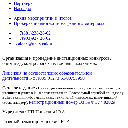
Партнеры
Награды
Архив мероприятий и итогов
Проверка подлинности наградного материала
+ 7(381)238-26-62
+ 7(903)927-26-62
ТГ
zabota@nic-snail.ru
Организация и проведение дистанционных конкурсов,
олимпиад, контрольных тестов для школьников.
Лицензия на осуществление образовательной
деятельности No Л035-01273-55/00753950
Сетевое издание
«Снейл: дистанционные конкурсы и олимпиады для
учеников и учителей» зарегистрировано Федеральной службой по надзору
в сфере связи, информационных технологий и массовых коммуникаций
Регистрационный номер Эл № ФС77-82029
(Роскомнадзор),
Учредитель: ИП Нацкевич Ю.А.
Главный редактор: Нацкевич Ю.А.