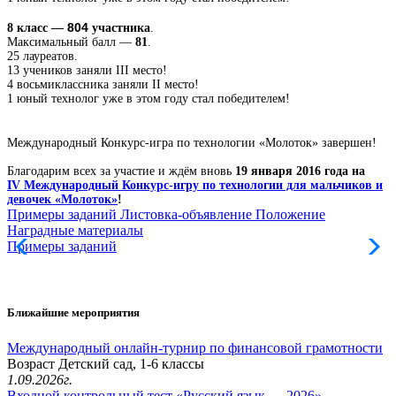
804
8 класс —
участника
.
Максимальный балл —
81
.
25 лауреатов.
13 учеников заняли III место!
4 восьмиклассника заняли II место!
1 юный технолог уже в этом году стал победителем!
Международный Конкурс-игра по технологии «Молоток» завершен!
Благодарим всех за участие и ждём вновь
19 января 2016 года на
IV Международный Конкурс-игру по технологии для мальчиков и
девочек «Молоток»
!
Примеры заданий
Листовка-объявление
Положение
Наградные материалы
Примеры заданий
Л
Ближайшие мероприятия
Международный онлайн-турнир по финансовой грамотности
Возраст Детский сад, 1-6 классы
1.09.2026г.
Входной контрольный тест «Русский язык — 2026»