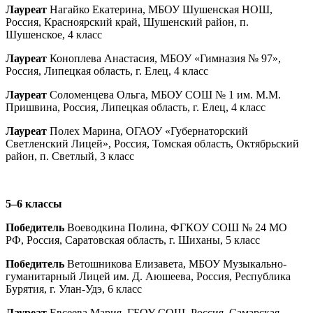
Лауреат
Нагайко Екатерина, МБОУ Шушенская НОШ,
Россия, Красноярский край, Шушенский район, п.
Шушенское, 4 класс
Лауреат
Коноплева Анастасия, МБОУ «Гимназия № 97»,
Россия, Липецкая область, г. Елец, 4 класс
Лауреат
Соломенцева Ольга, МБОУ СОШ № 1 им. М.М.
Пришвина, Россия, Липецкая область, г. Елец, 4 класс
Лауреат
Полех Марина, ОГАОУ «Губернаторский
Светленский Лицей», Россия, Томская область, Октябрьский
район, п. Светлый, 3 класс
5–6 классы
Победитель
Воеводкина Полина, ФГКОУ СОШ № 24 МО
РФ, Россия, Саратовская область, г. Шиханы, 5 класс
Победитель
Ветошникова Елизавета, МБОУ Музыкально-
гуманитарный Лицей им. Д. Аюшеева, Россия, Республика
Бурятия, г. Улан-Удэ, 6 класс
Лауреат
Евсеева Мария, ГБОУ СОШ, Россия, Самарская