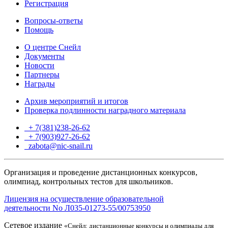
Регистрация
Вопросы-ответы
Помощь
О центре Снейл
Документы
Новости
Партнеры
Награды
Архив мероприятий и итогов
Проверка подлинности наградного материала
+ 7(381)238-26-62
+ 7(903)927-26-62
ТГ
zabota@nic-snail.ru
Организация и проведение дистанционных конкурсов,
олимпиад, контрольных тестов для школьников.
Лицензия на осуществление образовательной
деятельности No Л035-01273-55/00753950
Сетевое издание
«Снейл: дистанционные конкурсы и олимпиады для