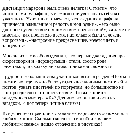
Дистанция марафона была очень нелегка! Отметим, что
истинными марафонцами смогли почувствовать себя все
участники. Участники отмечают, что «задания марафона
привнесли оживление и радость в мои будни», «это было
длинное путешествие с множеством препятствий», «я даже не
заметила, как пролетело время, настолько я была увлечена
вопросами», «настроение прекраснейшее, хочется петь и
танцевать»…
Многие из вас особо выделили, что первые два задания про
скороговорки и «перевертыши» стали, своего рода,
разминкой, поскольку не вызвали никакой сложности.
Трудности у большинства участников вызвал раздел «Поэты и
писатели», где нужно было угадать псевдонимы писателей и
поэтов, узнать писателей по портретам, но большинство из
вас преодолели и это препятствие. Что же касается
загадочного мистера «Х»? Для многих он так и остался
загадкой. И вот теперь истина близка!
Все успешно справились с заданием нарисовать обложки для
любимых книг. Сколько творчества и любви к вашим
любимым сказкам нашло отражение в рисунках!