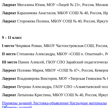
Лауреат
Мигалина Юлия, МОУ «Лицей № 23», Россия, Московска
Лауреат
Карахимова Анастасия, МБОУ СОШ № 40, Россия, Иркут
Лауреат
Сторожева Полина, МБОУ СОШ № 40, Россия, Иркутская
9 – 11 класс
I место
Чекряков Роман, МКОУ Частоостровская СОШ, Россия, К
II место
Степанова Александра, МБОУ «СОШ п. Опытный», Рос
III место
Панин Алексей, ГБОУ СПО Зарайский педагогический к
Лауреат
Половко Мария, МБОУ «СОШ № 47», Россия, Кемеровск
Лауреат
Владимирова Виктория, МОУ «Тверская Гимназия № 6», 
Лауреат
Петрова Александра, ГАОУ СПО «Альметьевский полите
Лауреат
Латыпова Кристина, МБОУ СОШ № 40, Россия, Иркутска
Примеры заданий
Листовка-объявление
Наградные материалы
Примеры заданий