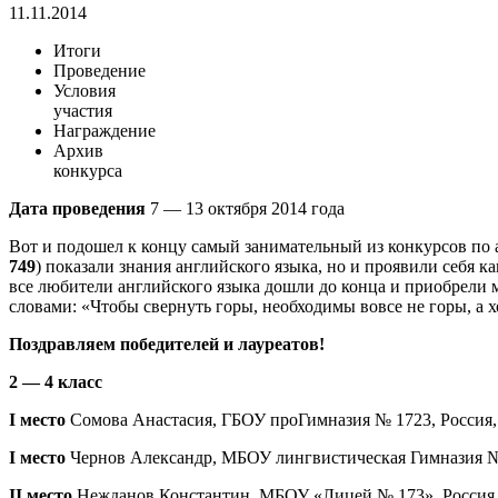
11.11.2014
Итоги
Проведение
Условия
участия
Награждение
Архив
конкурса
Дата проведения
7 — 13 октября 2014 года
Вот и подошел к концу самый занимательный из конкурсов по
749
) показали знания английского языка, но и проявили себя к
все любители английского языка дошли до конца и приобрели 
словами: «Чтобы свернуть горы, необходимы вовсе не горы, а 
Поздравляем победителей и лауреатов!
2 — 4 класс
I место
Сомова Анастасия, ГБОУ проГимназия № 1723, Россия, г
I место
Чернов Александр, МБОУ лингвистическая Гимназия № 6,
II место
Нежданов Константин, МБОУ «Лицей № 173», Россия, С