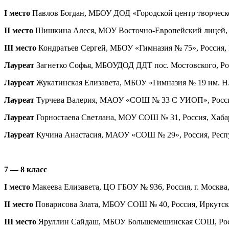
I место
Павлов Богдан, МБОУ ДОД «Городской центр творческого
II место
Шишкина Алеся, МОУ Восточно-Европейский лицей, Рос
III место
Кондратьев Сергей, МБОУ «Гимназия № 75», Россия, Ре
Лауреат
Загнетко Софья, МБОУДОД ДДТ пос. Мостовского, Рос
Лауреат
Жукатинская Елизавета, МБОУ «Гимназия № 19 им. Н.З
Лауреат
Турчева Валерия, МАОУ «СОШ № 33 С УИОП», Россия, 
Лауреат
Горностаева Светлана, МОУ СОШ № 31, Россия, Хабаро
Лауреат
Кучина Анастасия, МАОУ «СОШ № 29», Россия, Респуб
7 — 8 класс
I место
Макеева Елизавета, ЦО ГБОУ № 936, Россия, г. Москва,
II место
Поварисова Злата, МБОУ СОШ № 40, Россия, Иркутская 
III место
Яруллин Сайдаш, МБОУ Большемешинская СОШ, Россия