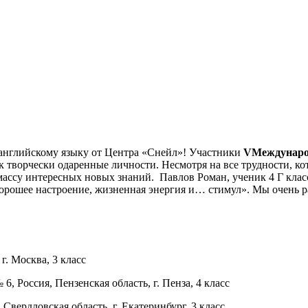
 английскому языку от Центра «Снейл»! Участники
V
Междунаро
ак творчески одаренные личности. Несмотря на все трудности, к
массу интересных новых знаний. Павлов Роман, ученик 4 Г кла
хорошее настроение, жизненная энергия и… стимул». Мы очень ра
. Москва, 3 класс
 Россия, Пензенская область, г. Пенза, 4 класс
вердловская область, г. Екатеринбург, 3 класс