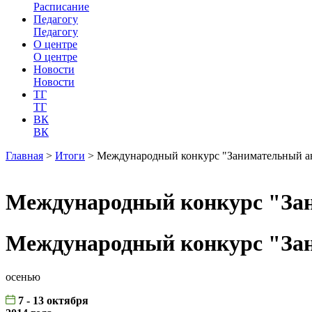
Расписание
Педагогу
Педагогу
О центре
О центре
Новости
Новости
ТГ
ТГ
ВК
ВК
Главная
>
Итоги
>
Международный конкурс "Занимательный а
Международный конкурс "За
Международный конкурс "За
осенью
7 - 13 октября