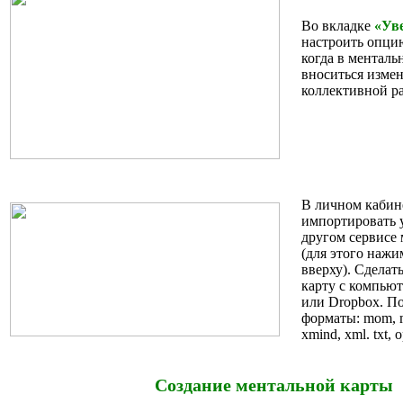
Во вкладке
«Ув
настроить опци
когда в менталь
вноситься измен
коллективной ра
В личном кабин
импортировать 
другом сервисе
(для этого наж
вверху). Сделат
карту с компьют
или Dropbox. П
форматы: mom, 
xmind, xml. txt, 
Создание ментальной карты