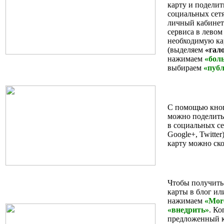
карту и поделит
социальных сетя
личный кабинет
сервиса в левом
необходимую ка
(выделяем
«гал
нажимаем
«бол
выбираем
«пуб
С помощью кноп
можно поделить
в социальных се
Google+, Twitte
карту можно ско
Чтобы получить 
карты в блог или
нажимаем
«More
«внедрить»
. К
предложенный к