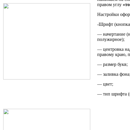
правом углу
«т
Настройки офор
-Шрифт (кнопк
— начертание (
полужирное);
— центровка на
правому краю, п
— размер букв;
— заливка фона
— цвет;
— тип шрифта 