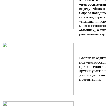
Mindomo. Кнопк
«вопросительн
видеоучебник о 
Справа находитс
по карте, стрел
уменьшения карт
можно использо
«мыши»
), а та
размещения карт
Вверху находитс
получения ссылк
приглашения к 
других участник
для создания на
презентации.