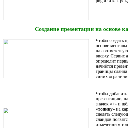
png или как pdf
Создание презентации на основе к
Чтобы создать 
основе менталь
на соответству
вверху. Сервис 
определит первы
начнётся презен
границы слайда
синих ограничи
Чтобы добавить
презентацию, н
значок «+» и щ
«топику»
на кар
сделать следую
слайдов появят
отмеченным топ