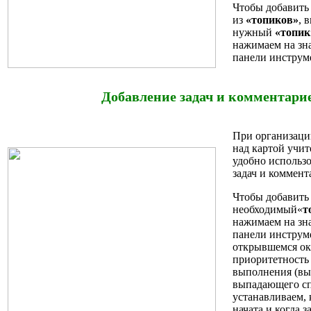
Чтобы добавить
из
«топиков»
, 
нужный
«топик
нажимаем на зн
панели инструме
Добавление задач и комментари
При организаци
над картой учит
удобно использо
задач и коммент
Чтобы добавить 
необходимый«
т
нажимаем на зн
панели инструме
открывшемся ок
приоритетность 
выполнения (вы
выпадающего спи
устанавливаем, 
начата и когда з