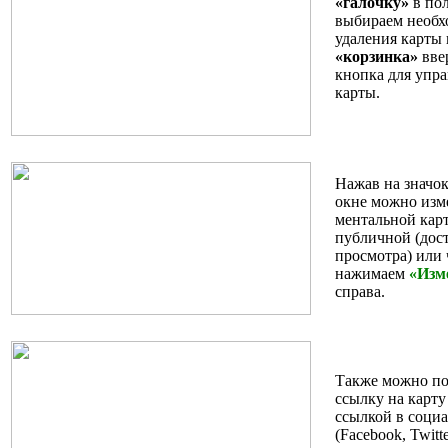
«галочку»
в пол
выбираем необх
удаления карты
«корзинка»
ввер
кнопка для упр
карты.
Нажав на значо
окне можно изм
ментальной карт
публичной (дос
просмотра) или 
нажимаем
«Изм
справа.
Также можно п
ссылку на карту
ссылкой в соци
(Facebook, Twitt