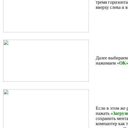
тремя горизонт
вверху слева и
Далее выбираем
нажимаем
«ОК
Если в этом же 
нажать
«Загруз
сохранить мент
компьютер как т