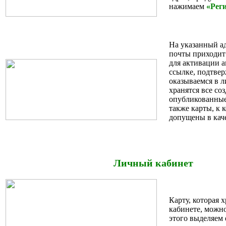
нажимаем
«Рег
На указанный а
почты приходит
для активации а
ссылке, подтвер
оказываемся в л
хранятся все со
опубликованные
также карты, к
допущены в каче
Личный кабинет
Карту, которая 
кабинете, можно
этого выделяем 