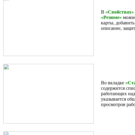
В
«Свойствах»
«Резюме»
можно
карты, добавить
описание, защит
Во вкладке
«Ст
содержится спис
работающих над
указывается общ
просмотров раб