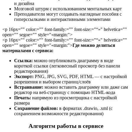
и дизайна
Мозговой штурм с использованием ментальных карт
Преподаватели могут создавать наглядные пособия с
гиперссылками и интерактивными элементами
<p 16px="" color:="" font-family:="" font-size:="“»" helvetica=""
open="" segoe="" style="«margin:">
<p 16px="" color:="" font-family:="" font-size:="“»" helvetica=""
open="" segoe="" style="«margin:">
Где можно делиться
материалами с сервиса:
Ссылка:
можно опубликовать диаграмму в виде
короткой ссылки (легковесный просмотр без панели
редактирования)
Экспорт:
PNG, JPG, SVG, PDF, HTML — с настройкой
разрешения и выбором страниц/слоёв
Встраивание:
можно вставить диаграмму или даже сам
редактор на веб-страницу с помощью HTML-кода
Печать:
напрямую из просмотрщика с настройкой
размера
Сохранение файлов:
в форматах .drawio, .xml (с
сохранением возможности редактирования)
Алгоритм работы в сервисе