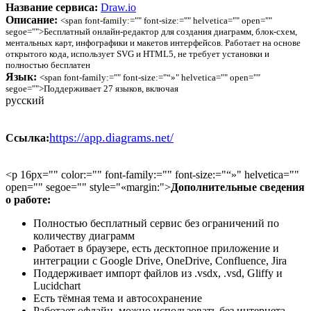
Название сервиса:
Draw.io
Описание:
<span font-family:="" font-size:="" helvetica="" open=""
segoe="">Бесплатный онлайн-редактор для создания диаграмм, блок-схем,
ментальных карт, инфографики и макетов интерфейсов. Работает на основе
открытого кода, использует SVG и HTML5, не требует установки и
полностью бесплатен
Язык:
<span font-family:="" font-size:="“»" helvetica="" open=""
segoe="">Поддерживает 27 языков, включая
русский
https://app.diagrams.net/
Ссылка:
<p 16px="" color:="" font-family:="" font-size:="“»" helvetica=""
open="" segoe="" style="«margin:">
Дополнительные сведения
о работе:
Полностью бесплатный сервис без ограничений по
количеству диаграмм
Работает в браузере, есть десктопное приложение и
интеграции с Google Drive, OneDrive, Confluence, Jira
Поддерживает импорт файлов из .vsdx, .vsd, Gliffy и
Lucidchart
Есть тёмная тема и автосохранение
Работает офлайн, можно использовать без интернета