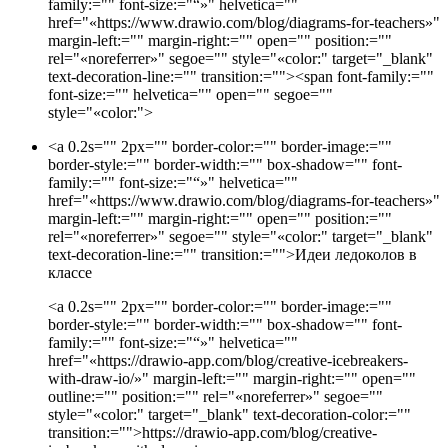
family:="" font-size:="“»" helvetica=""
href="«https://www.drawio.com/blog/diagrams-for-teachers»"
margin-left:="" margin-right:="" open="" position:=""
rel="«noreferrer»" segoe="" style="«color:" target="_blank"
text-decoration-line:="" transition:=""><span font-family:=""
font-size:="" helvetica="" open="" segoe=""
style="«color:">
<a 0.2s="" 2px="" border-color:="" border-image:=""
border-style:="" border-width:="" box-shadow="" font-
family:="" font-size:="“»" helvetica=""
href="«https://www.drawio.com/blog/diagrams-for-teachers»"
margin-left:="" margin-right:="" open="" position:=""
rel="«noreferrer»" segoe="" style="«color:" target="_blank"
text-decoration-line:="" transition:="">
Идеи ледоколов в
классе
<a 0.2s="" 2px="" border-color:="" border-image:=""
border-style:="" border-width:="" box-shadow="" font-
family:="" font-size:="“»" helvetica=""
href="«https://drawio-app.com/blog/creative-icebreakers-
with-draw-io/»" margin-left:="" margin-right:="" open=""
outline:="" position:="" rel="«noreferrer»" segoe=""
style="«color:" target="_blank" text-decoration-color:=""
transition:="">
https://drawio-app.com/blog/creative-