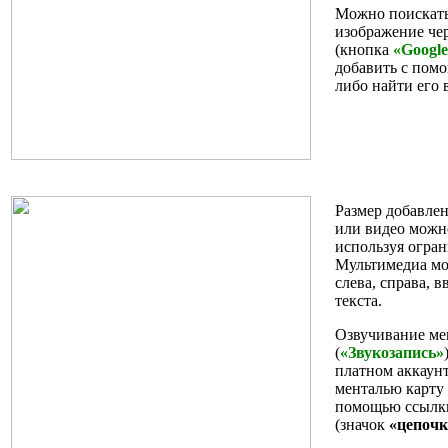
Можно поискать
изображение чер
(кнопка
«Googl
добавить с пом
либо найти его 
Размер добавле
или видео можн
используя огра
Мультимедиа мо
слева, справа, 
текста.
Озвучивание ме
(
«Звукозапись»
платном аккаунт
менталью карту
помощью ссылки
(значок
«цепочк