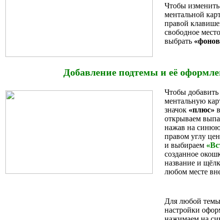
Чтобы изменить
ментальной кар
правой клавиш
свободное место
выбрать
«фонов
Добавление подтемы и её оформл
Чтобы добавить
ментальную кар
значок
«плюс»
в
открываем выпа
нажав на синюю
правом углу це
и выбираем
«Вс
созданное окош
название и щёл
любом месте вне
Для любой темы
настройки офор
нажимаем на си