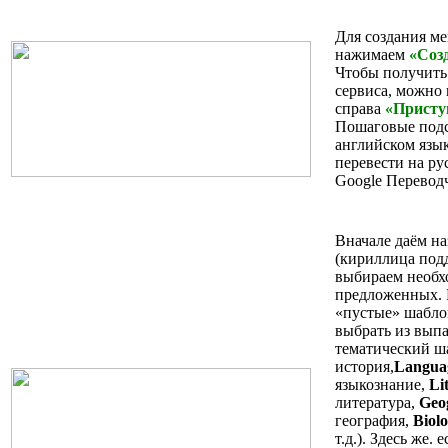
Для создания м
нажимаем
«Соз
Чтобы получить 
сервиса, можно
справа
«Присту
Пошаговые подс
английском язы
перевести на ру
Google Перевод
Вначале даём на
(кириллица под
выбираем необх
предложенных. 
«пустые» шабло
выбрать из вып
тематический ш
история,
Langua
языкознание,
Li
литература,
Geо
география,
Biol
т.д.). Здесь же.