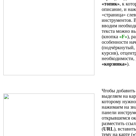
«топик»
, к кот
описание, и наж
«страница» слев
инструментов. 
вводим необход
текста можно в
(кнопка
«F»
), р
особенности на
(подчёркнутый,
курсив), отцентр
необходимости, 
«корзинка»
).
Чтобы добавить
выделяем на ка
которому нужно 
нажимаем на зн
панели инструме
открывшемся о
разместить ссыл
(
URL
), вставит
тему на карте (
«