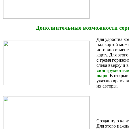
Дополнительные возможности сер
Для удобства к
над картой мож
историю измене
карту. Для этог
с тремя горизо
слева вверху и 
«инструменты
map»
. В открыв
указано время в
их авторы.
Созданную карт
Для этого нажим