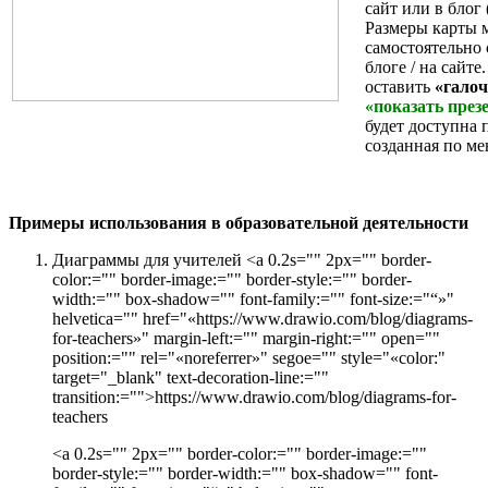
сайт или в бло
Размеры карты 
самостоятельно 
блоге / на сайте
оставить
«гало
«показать през
будет доступна 
созданная по ме
Примеры использования в образовательной деятельности
Диаграммы для учителей
<a 0.2s="" 2px="" border-
color:="" border-image:="" border-style:="" border-
width:="" box-shadow="" font-family:="" font-size:="“»"
helvetica="" href="«https://www.drawio.com/blog/diagrams-
for-teachers»" margin-left:="" margin-right:="" open=""
position:="" rel="«noreferrer»" segoe="" style="«color:"
target="_blank" text-decoration-line:=""
transition:="">
https://www.drawio.com/blog/diagrams-for-
teachers
<a 0.2s="" 2px="" border-color:="" border-image:=""
border-style:="" border-width:="" box-shadow="" font-