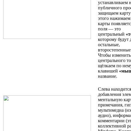
устанавливаем 
публичного про
защищаем карту
этого нажимае
карты появляетс
поля — это
центральный
«т
которому будут 
остальные,
второстепенны
Чтобы изменить
центрального т
щёлкаем по нем
клавишей
«мы
название.
Слева находится
добавления элем
ментальную кар
примечания, ги
мультимедиа (из
аудио), информа
комментарии (э
коллективной ра