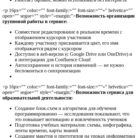
<p 16px="" color:="" font-family:="" font-size:="“»" helvetica=""
open="" segoe="" style="«margin:">
Возможность организации
групповой работы в сервисе:
Совместное редактирование в реальном времени с
отображением курсоров участников
Каждому участнику присваивается цвет, его имя
отображается рядом с курсором
Доступно в веб-версии (с Google Drive или OneDrive) и
в интеграциях для Confluence Cloud
Автосохранение и история изменений — не нужно
беспокоиться о синхронизации
<p 16px="" color:="" font-family:="" font-size:="“»" helvetica=""
open="" segoe="" style="«margin:">
Возможности сервиса для
образовательной деятельности:
Создание блок-схем и алгоритмов для обучения
программированию — исследования показывают, что
это повышает мотивацию и вовлечённость учеников
Подготовка учебных материалов: схемы, инфографика,
ленты времени, карты знаний
Создание макетов и прототипов на уроках информатики