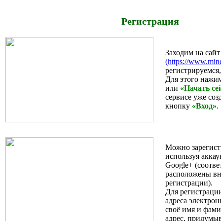
Регистрация
Заходим на сайт
(https://www.min
регистрируемся,
Для этого нажи
или
«Начать се
сервисе уже соз
кнопку
«Вход»
.
Можно зарегист
используя аккау
Google+ (соотв
расположены вн
регистрации).
Для регистраци
адреса электро
своё имя и фам
адрес, придумы