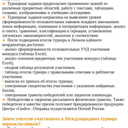
►
Турнирные задания предполагают применение знаний из
различных предметных областей, работу с текстами, таблицами,
схемами, изображениями и учебными ситуациями.
►
Турнирные задания направлены на выявление уровня
сформированности познавательных навыков младших школьников:
поиск информации, понимание и интерпретация информации, анализ
и синтез, сравнение, классификация и сериация, установление
логических закономерностей, аналогии и соответствия.
►
После подведения итогов турнира в Личном кабинете
координатора доступны:
•
анализ сформированности познавательных УУД участников
конкурса (таблица Excel)
;
•
анализ освоения предметных тем участников конкурса (таблица
Excel);
•
сводная таблица результатов участников;
•
таблица итогов турнира с правильными ответами и рейтингом
участников;
•
выписка из приказа об итогах турнира;
•
электронные свидетельства участников с указанием набранных
баллов;
•
электронные грамоты победителей или лауреатов олимпиады.
►
Победителям и лауреатам рассылаются физические грамоты. Также
победители в качестве призов получают брендированную продукцию
Центра «Снейл». Отправка осуществляется Почтой России.
Зачем учителю участвовать в Международном турнире
первоклассников?