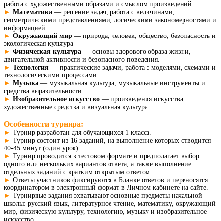
работа с художественными образами и смыслом произведений.
►
Математика
— решение задач, работа с величинами,
геометрическими представлениями, логическими закономерностями и
информацией.
►
Окружающий мир
— природа, человек, общество, безопасность и
экологическая культура.
►
Физическая культура
— основы здорового образа жизни,
двигательной активности и безопасного поведения.
►
Технология
— практические задачи, работа с моделями, схемами и
технологическими процессами.
►
Музыка
— музыкальная культура, музыкальные инструменты и
средства выразительности.
►
Изобразительное искусство
— произведения искусства,
художественные средства и визуальная культура.
Особенности турнира:
►
Турнир разработан для обучающихся 1 класса.
►
Турнир состоит из 16 заданий, на выполнение которых отводится
40-45 минут (один урок).
►
Турнир проводится в тестовом формате и предполагает выбор
одного или нескольких вариантов ответа, а также выполнение
отдельных заданий с кратким открытым ответом.
►
Ответы участников фиксируются в Бланке ответов и переносятся
координатором в электронный формат в Личном кабинете на сайте.
►
Турнирные задания охватывают основные предметы начальной
школы: русский язык, литературное чтение, математику, окружающий
мир, физическую культуру, технологию, музыку и изобразительное
искусство.