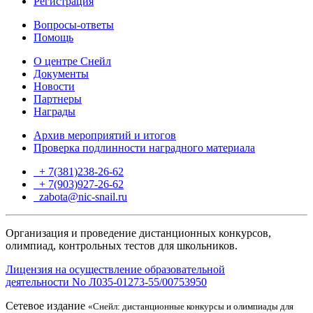
Регистрация
Вопросы-ответы
Помощь
О центре Снейл
Документы
Новости
Партнеры
Награды
Архив мероприятий и итогов
Проверка подлинности наградного материала
+ 7(381)238-26-62
+ 7(903)927-26-62
ТГ
zabota@nic-snail.ru
Организация и проведение дистанционных конкурсов,
олимпиад, контрольных тестов для школьников.
Лицензия на осуществление образовательной
деятельности No Л035-01273-55/00753950
Сетевое издание
«Снейл: дистанционные конкурсы и олимпиады для