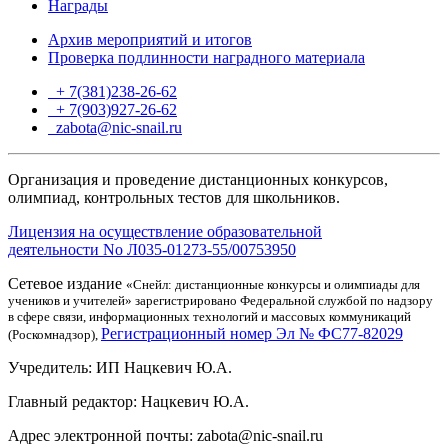
Награды
Архив мероприятий и итогов
Проверка подлинности наградного материала
+ 7(381)238-26-62
+ 7(903)927-26-62
ТГ
zabota@nic-snail.ru
Организация и проведение дистанционных конкурсов,
олимпиад, контрольных тестов для школьников.
Лицензия на осуществление образовательной
деятельности No Л035-01273-55/00753950
Сетевое издание
«Снейл: дистанционные конкурсы и олимпиады для
учеников и учителей» зарегистрировано Федеральной службой по надзору
в сфере связи, информационных технологий и массовых коммуникаций
Регистрационный номер Эл № ФС77-82029
(Роскомнадзор),
Учредитель: ИП Нацкевич Ю.А.
Главный редактор: Нацкевич Ю.А.
Адрес электронной почты: zabota@nic-snail.ru