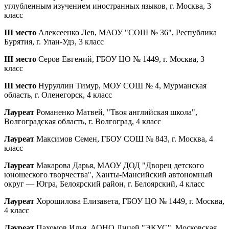
углубленным изучением иностранных языков, г. Москва, 3
класс
III место
Алексеенко Лев, МАОУ "СОШ № 36", Республика
Бурятия, г. Улан-Удэ, 3 класс
III место
Серов Евгений, ГБОУ ЦО № 1449, г. Москва, 3
класс
III место
Нуруллин Тимур, МОУ СОШ № 4, Мурманская
область, г. Оленегорск, 4 класс
Лауреат
Романенко Матвей, "Твоя английская школа",
Волгоградская область, г. Волгоград, 4 класс
Лауреат
Максимов Семен, ГБОУ СОШ № 843, г. Москва, 4
класс
Лауреат
Макарова Дарья, МАОУ ДОД "Дворец детского
юношеского творчества", Ханты-Мансийский автономный
округ — Югра, Белоярский район, г. Белоярский, 4 класс
Лауреат
Хорошилова Елизавета, ГБОУ ЦО № 1449, г. Москва,
4 класс
Лауреат
Пахомов Илья, АОНО Лицей "ЭКУС", Московская