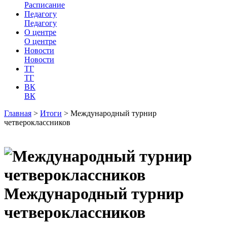
Расписание
Педагогу
Педагогу
О центре
О центре
Новости
Новости
ТГ
ТГ
ВК
ВК
Главная
>
Итоги
>
Международный турнир
четвероклассников
Международный турнир
четвероклассников