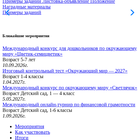
Примеры заданий
Листовка-объявление
Положение
Наградные материалы
Примеры заданий
Л
Ближайшие мероприятия
Международный конкурс для дошкольников по окружающему
миру «Цветик-семицветик»
Возраст 5-7 лет
10.09.2026г.
Итоговый контрольный тест «Окружающий мир — 2027»
Возраст 1-4 классы
1.04.2027г.
Международный конкурс по окружающему миру «Светлячок»
Возраст Детский сад, 1 — 4 класс
5.05.2027г.
Международный онлайн-турнир по финансовой грамотности
Возраст Детский сад, 1-6 классы
1.09.2026г.
Мероприятия
Как участвовать
Итоги