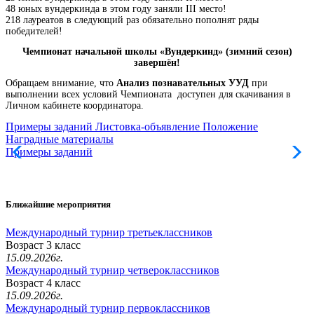
48 юных вундеркинда в этом году заняли III место!
218 лауреатов в следующий раз обязательно пополнят ряды
победителей!
Чемпионат начальной школы «Вундеркинд» (зимний сезон)
завершён!
Обращаем внимание, что
Анализ познавательных УУД
при
выполнении всех условий Чемпионата доступен для скачивания в
Личном кабинете координатора.
Примеры заданий
Листовка-объявление
Положение
Наградные материалы
Примеры заданий
Л
Ближайшие мероприятия
Международный турнир третьеклассников
Возраст 3 класс
15.09.2026г.
Международный турнир четвероклассников
Возраст 4 класс
15.09.2026г.
Международный турнир первоклассников