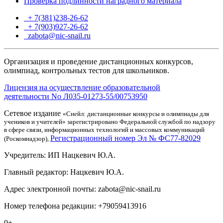
Проверка подлинности наградного материала
+ 7(381)238-26-62
+ 7(903)927-26-62
ТГ
zabota@nic-snail.ru
Организация и проведение дистанционных конкурсов,
олимпиад, контрольных тестов для школьников.
Лицензия на осуществление образовательной
деятельности No Л035-01273-55/00753950
Сетевое издание
«Снейл: дистанционные конкурсы и олимпиады для
учеников и учителей» зарегистрировано Федеральной службой по надзору
в сфере связи, информационных технологий и массовых коммуникаций
Регистрационный номер Эл № ФС77-82029
(Роскомнадзор),
Учредитель: ИП Нацкевич Ю.А.
Главный редактор: Нацкевич Ю.А.
Адрес электронной почты: zabota@nic-snail.ru
Номер телефона редакции: +79059413916
0+