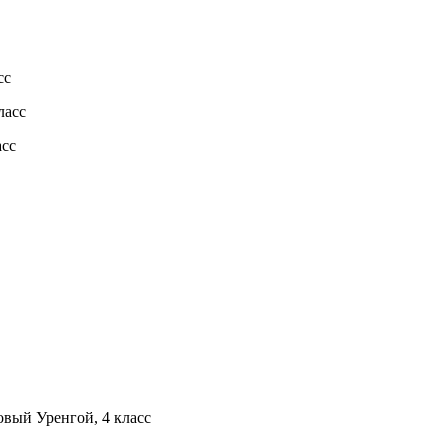
сс
ласс
асс
вый Уренгой, 4 класс