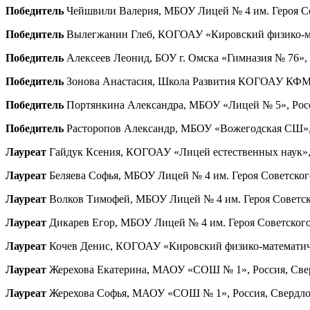
Победитель
Чейшвили Валерия, МБОУ Лицей № 4 им. Героя Совет
Победитель
Вылегжанин Глеб, КОГОАУ «Кировский физико-мате
Победитель
Алексеев Леонид, БОУ г. Омска «Гимназия № 76», Р
Победитель
Зонова Анастасия, Школа Развития КОГОАУ КФМЛ, 
Победитель
Портянкина Александра, МБОУ «Лицей № 5», Россия
Победитель
Расторопов Александр, МБОУ «Вожегодская СШ», Ро
Лауреат
Гайдук Ксения, КОГОАУ «Лицей естественных наук», Ро
Лауреат
Беляева Софья, МБОУ Лицей № 4 им. Героя Советского С
Лауреат
Волков Тимофей, МБОУ Лицей № 4 им. Героя Советского
Лауреат
Дикарев Егор, МБОУ Лицей № 4 им. Героя Советского Со
Лауреат
Кочев Денис, КОГОАУ «Кировский физико-математическ
Лауреат
Жерехова Екатерина, МАОУ «СОШ № 1», Россия, Свердл
Лауреат
Жерехова Софья, МАОУ «СОШ № 1», Россия, Свердловск