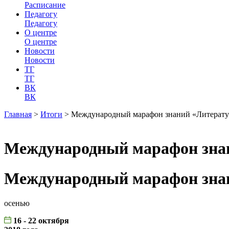
Расписание
Педагогу
Педагогу
О центре
О центре
Новости
Новости
ТГ
ТГ
ВК
ВК
Главная
>
Итоги
>
Международный марафон знаний «Литерату
Международный марафон знан
Международный марафон знан
осенью
16 - 22 октября