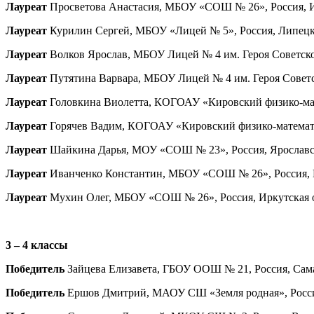
Лауреат
Просветова Анастасия, МБОУ «СОШ № 26», Россия, Ирку
Лауреат
Курилин Сергей, МБОУ «Лицей № 5», Россия, Липецкая 
Лауреат
Волков Ярослав, МБОУ Лицей № 4 им. Героя Советского 
Лауреат
Путятина Варвара, МБОУ Лицей № 4 им. Героя Советског
Лауреат
Головкина Виолетта, КОГОАУ «Кировский физико-матем
Лауреат
Горячев Вадим, КОГОАУ «Кировский физико-математиче
Лауреат
Шайкина Дарья, МОУ «СОШ № 23», Россия, Ярославская
Лауреат
Иванченко Константин, МБОУ «СОШ № 26», Россия, Ирк
Лауреат
Мухин Олег, МБОУ «СОШ № 26», Россия, Иркутская обл
3 – 4 классы
Победитель
Зайцева Елизавета, ГБОУ ООШ № 21, Россия, Самар
Победитель
Ершов Дмитрий, МАОУ СШ «Земля родная», Россия,