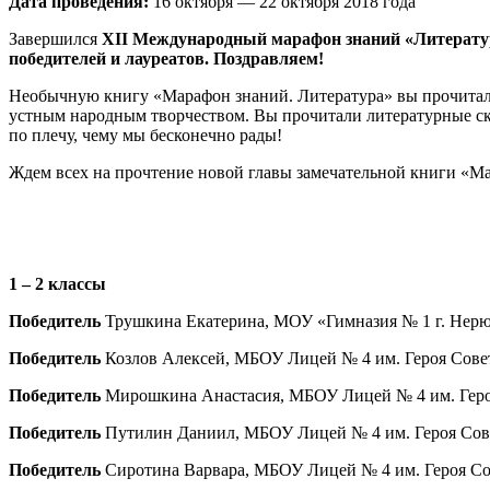
Дата проведения:
16 октября — 22 октября 2018 года
Завершился
XII
Международный марафон знаний «Литерату
победителей и лауреатов. Поздравляем!
Необычную книгу «Марафон знаний. Литература» вы прочитали в
устным народным творчеством. Вы прочитали литературные ска
по плечу, чему мы бесконечно рады!
Ждем всех на прочтение новой главы замечательной книги «М
1 – 2 классы
Победитель
Трушкина Екатерина, МОУ «Гимназия № 1 г. Нерюнг
Победитель
Козлов Алексей, МБОУ Лицей № 4 им. Героя Советск
Победитель
Мирошкина Анастасия, МБОУ Лицей № 4 им. Героя Со
Победитель
Путилин Даниил, МБОУ Лицей № 4 им. Героя Советск
Победитель
Сиротина Варвара, МБОУ Лицей № 4 им. Героя Совет