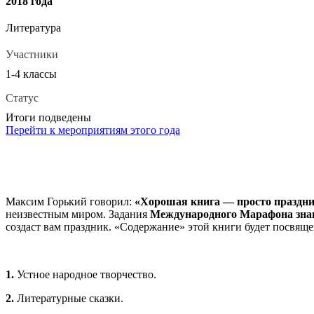
2018 года
Литература
Участники
1-4 классы
Статус
Итоги подведены
Перейти к мероприятиям этого года
Максим Горький говорил:
«Хорошая книга — просто праздн
неизвестным миром. Задания
Международного Марафона знан
создаст вам праздник. «Содержание» этой книги будет посвя
1.
Устное народное творчество.
2.
Литературные сказки.