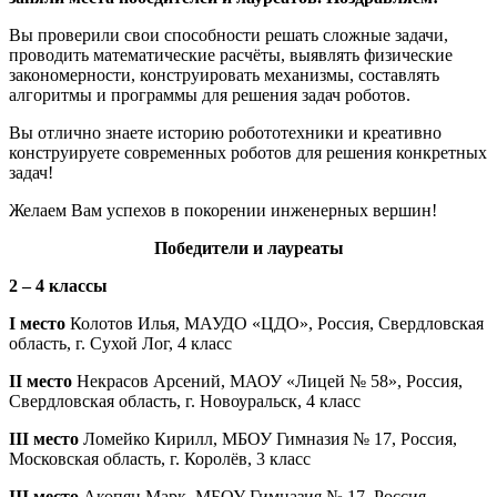
Вы проверили свои способности решать сложные задачи,
проводить математические расчёты, выявлять физические
закономерности, конструировать механизмы, составлять
алгоритмы и программы для решения задач роботов.
Вы отлично знаете историю робототехники и креативно
конструируете современных роботов для решения конкретных
задач!
Желаем Вам успехов в покорении инженерных вершин!
Победит
ели
и лауреат
ы
​2 – 4 классы
I место
Колотов Илья, МАУДО «ЦДО», Россия, Свердловская
область, г. Сухой Лог, 4 класс
II место
Некрасов Арсений, МАОУ «Лицей № 58», Россия,
Свердловская область, г. Новоуральск, 4 класс
III место
Ломейко Кирилл, МБОУ Гимназия № 17, Россия,
Московская область, г. Королёв, 3 класс
III место
Акопян Марк, МБОУ Гимназия № 17, Россия,