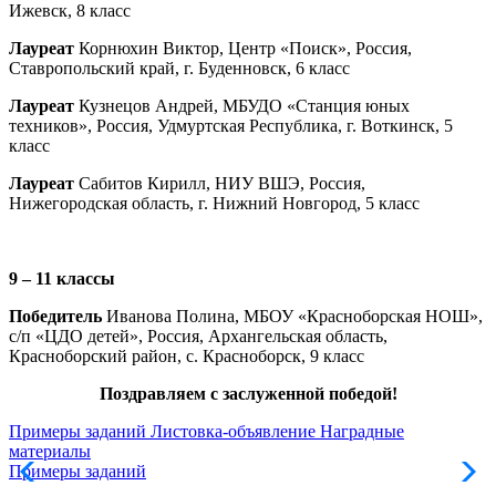
Ижевск, 8 класс
Лауреат
Корнюхин Виктор, Центр «Поиск», Россия,
Ставропольский край, г. Буденновск, 6 класс
Лауреат
Кузнецов Андрей, МБУДО «Станция юных
техников», Россия, Удмуртская Республика, г. Воткинск, 5
класс
Лауреат
Сабитов Кирилл, НИУ ВШЭ, Россия,
Нижегородская область, г. Нижний Новгород, 5 класс
9 – 11 классы
Победитель
Иванова Полина, МБОУ «Красноборская НОШ»,
с/п «ЦДО детей», Россия, Архангельская область,
Красноборский район, с. Красноборск, 9 класс
Поздравляем с заслуженной победой!
Примеры заданий
Листовка-объявление
Наградные
материалы
Примеры заданий
Л