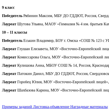
9 класс
Победитель
Рябинин Максим, МБУ ДО ГДДЮТ, Россия, Свердлов
Лауреат
Шутова Ульяна, МАОУ «Гимназия № 4 им. братьев Каме
10 – 11 классы
Победитель
Еськин Владимир, БОУ г. Омска «СОШ № 123 с УИОП
Лауреат
Глушан Елизавета, МОУ «Восточно-Европейский лицей»,
Лауреат
Комиссарова Ольга, МОУ «Восточно-Европейский лицей»
Лауреат
Кулишова Анна, МБОУ СОШ № 14, Россия, Краснодарск
Лауреат
Патокин Данил, МБУ ДО ГДДЮТ, Россия, Свердловская
Лауреат
Горобец Юлия, МОУ «Восточно-Европейский лицей», Рос
Лауреат
Шахбазова Карина, МОУ «Восточно-Европейский лицей»,
Примеры заданий
Листовка-объявление
Наградные материалы