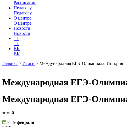
Расписание
Педагогу
Педагогу
О центре
О центре
Новости
Новости
ТГ
ТГ
ВК
ВК
Главная
>
Итоги
>
Международная ЕГЭ-Олимпиада. История
Международная ЕГЭ-Олимпиа
Международная ЕГЭ-Олимпиа
зимой
8 - 9 февраля