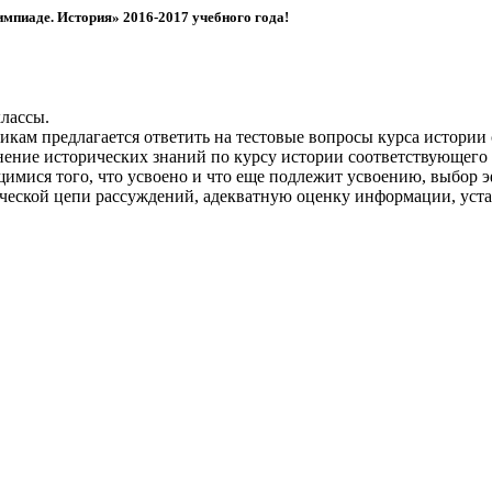
мпиаде. История» 2016-2017 учебного года!
классы.
никам предлагается ответить на тестовые вопросы курса истори
нение исторических знаний по курсу истории соответствующего 
имися того, что усвоено и что еще подлежит усвоению, выбор 
ической цепи рассуждений, адекватную оценку информации, уст