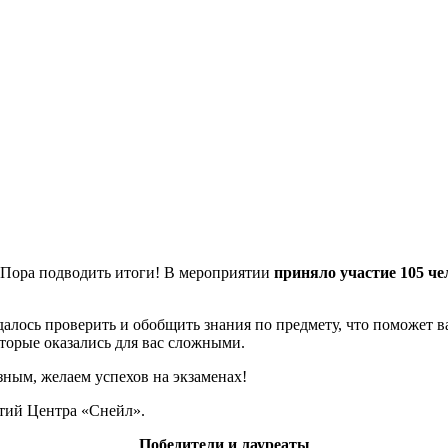
Пора подводить итоги! В мероприятии
приняло участие 105 че
лось проверить и обобщить знания по предмету, что поможет ва
оторые оказались для вас сложными.
зным, желаем успехов на экзаменах!
ятий Центра «Снейл».
Победит
ели
и лауреат
ы