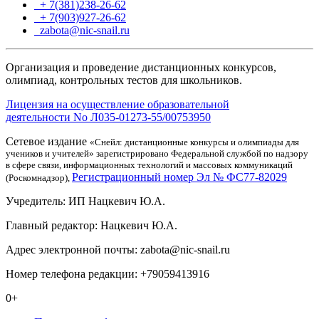
+ 7(381)238-26-62
+ 7(903)927-26-62
ТГ
zabota@nic-snail.ru
Организация и проведение дистанционных конкурсов,
олимпиад, контрольных тестов для школьников.
Лицензия на осуществление образовательной
деятельности No Л035-01273-55/00753950
Сетевое издание
«Снейл: дистанционные конкурсы и олимпиады для
учеников и учителей» зарегистрировано Федеральной службой по надзору
в сфере связи, информационных технологий и массовых коммуникаций
Регистрационный номер Эл № ФС77-82029
(Роскомнадзор),
Учредитель: ИП Нацкевич Ю.А.
Главный редактор: Нацкевич Ю.А.
Адрес электронной почты: zabota@nic-snail.ru
Номер телефона редакции: +79059413916
0+