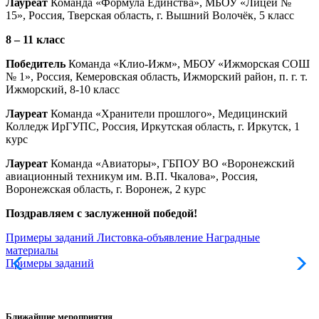
Лауреат
Команда «Формула Единства», МБОУ «Лицей №
15», Россия, Тверская область, г. Вышний Волочёк, 5 класс
8 – 11 класс
Победитель
Команда «Клио-Ижм», МБОУ «Ижморская СОШ
№ 1», Россия, Кемеровская область, Ижморский район, п. г. т.
Ижморский, 8-10 класс
Лауреат
Команда «Хранители прошлого», Медицинский
Колледж ИрГУПС, Россия, Иркутская область, г. Иркутск, 1
курс
Лауреат
Команда «Авиаторы», ГБПОУ ВО «Воронежский
авиационный техникум им. В.П. Чкалова», Россия,
Воронежская область, г. Воронеж, 2 курс
Поздравляем с заслуженной победой!
Примеры заданий
Листовка-объявление
Наградные
материалы
Примеры заданий
Л
Ближайшие мероприятия