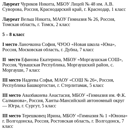
Лауреат
Чуриков Никита, МБОУ Лицей № 48 им. А.В.
Суворова, Россия, Краснодарский край, г. Краснодар, 1 класс
Лауреат
Вельш Никита, МАОУ Гимназия № 26, Россия,
Томская область, г. Томск, 2 класс
5 – 8 класс
I место
Ланочкина София, ЧУОО «Новая школа «Юна»,
Россия, Московская область, г. Дубна, 7 класс
II место
Ефанова Екатерина, МБОУ «Моргаушская СОШ»,
Россия, Чувашская Республика, Моргаушский район, с.
Моргауши, 7 класс
III место
Надеева Софья, МАОУ «СОШ № 26», Россия,
Республика Башкортостан, г. Стерлитамак, 5 класс
III место
Авазбакиева Анастасия, МБОУ «Гимназия им. Ф.К.
Салманова», Россия, Ханты-Мансийский автономный округ
— Югра, г. Сургут, 5 класс
III место
Терешковец Ирина, МБОУ «Гимназия № 1 «Юнона»
г. Волгодонска, Россия, Ростовская область, г. Волгодонск, 7
класс