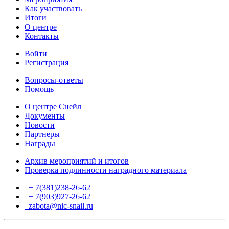
Как участвовать
Итоги
О центре
Контакты
Войти
Регистрация
Вопросы-ответы
Помощь
О центре Снейл
Документы
Новости
Партнеры
Награды
Архив мероприятий и итогов
Проверка подлинности наградного материала
+ 7(381)238-26-62
+ 7(903)927-26-62
ТГ
zabota@nic-snail.ru