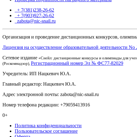
+ 7(381)238-26-62
+ 7(903)927-26-62
ТГ
zabota@nic-snail.ru
Организация и проведение дистанционных конкурсов, олимпиа
Лицензия на осуществление образовательной деятельности No 
Сетевое издание
«Снейл: дистанционные конкурсы и олимпиады для учен
Регистрационный номер Эл № ФС77-82029
(Роскомнадзор),
Учредитель: ИП Нацкевич Ю.А.
Главный редактор: Нацкевич Ю.А.
Адрес электронной почты: zabota@nic-snail.ru
Номер телефона редакции: +79059413916
0+
Политика конфиденциальности
Пользовательское соглашение
Оферта