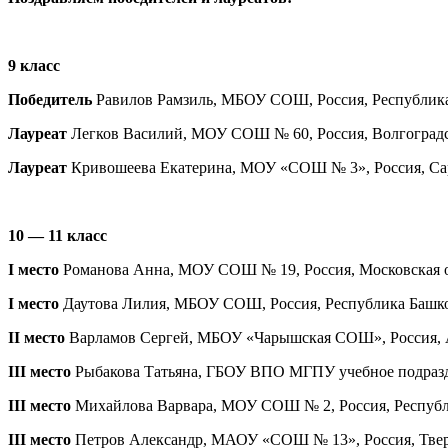
9 класс
Победитель
Равилов Рамзиль, МБОУ СОШ, Россия, Республика 
Лауреат
Легков Василий, МОУ СОШ № 60, Россия, Волгоградска
Лауреат
Кривошеева Екатерина, МОУ «СОШ № 3», Россия, Сарат
10 — 11 класс
I место
Романова Анна, МОУ СОШ № 19, Россия, Московская обл
I место
Даутова Лилия, МБОУ СОШ, Россия, Республика Башкорт
II место
Варламов Сергей, МБОУ «Чарышская СОШ», Россия, Ал
III место
Рыбакова Татьяна, ГБОУ ВПО МГПУ учебное подразде
III место
Михайлова Варвара, МОУ СОШ № 2, Россия, Республик
III место
Петров Александр, МАОУ «СОШ № 13», Россия, Тверска