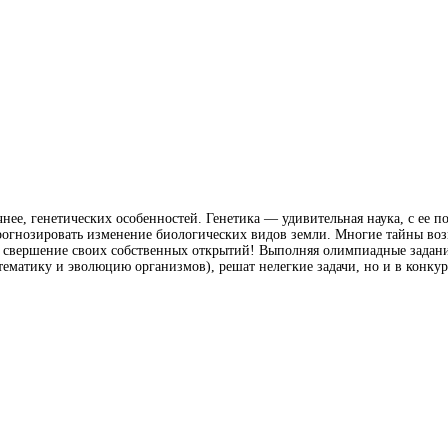
чнее, генетических особенностей. Генетика — удивительная наука, с ее 
прогнозировать изменение биологических видов земли. Многие тайны во
, свершение своих собственных открытий! Выполняя олимпиадные задани
тематику и эволюцию организмов), решат нелегкие задачи, но и в конкур