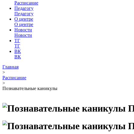
Расписание
Педагогу
Педагогу
О центре
О центре
Новости
Новости
ТГ
ТГ
ВК
ВК
Главная
>
Расписание
>
Познавательные каникулы
П
П