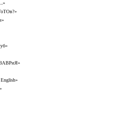
..»
 ГоТОв?»
и»
уб»
ОЗАВРиЯ»
English»
»