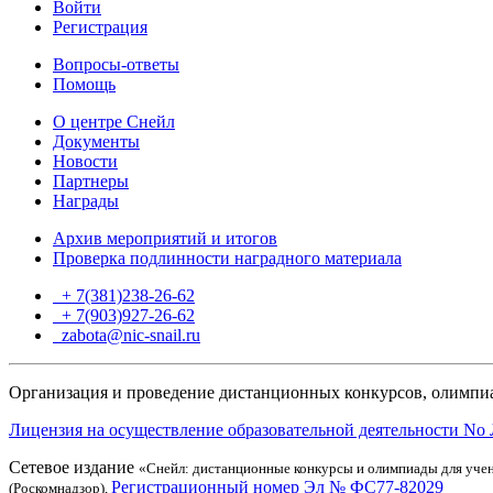
Войти
Регистрация
Вопросы-ответы
Помощь
О центре Снейл
Документы
Новости
Партнеры
Награды
Архив мероприятий и итогов
Проверка подлинности наградного материала
+ 7(381)238-26-62
+ 7(903)927-26-62
ТГ
zabota@nic-snail.ru
Организация и проведение дистанционных конкурсов, олимпиа
Лицензия на осуществление образовательной деятельности No 
Сетевое издание
«Снейл: дистанционные конкурсы и олимпиады для учен
Регистрационный номер Эл № ФС77-82029
(Роскомнадзор),