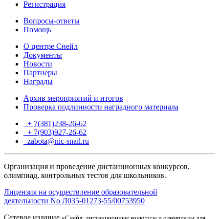
Регистрация
Вопросы-ответы
Помощь
О центре Снейл
Документы
Новости
Партнеры
Награды
Архив мероприятий и итогов
Проверка подлинности наградного материала
+ 7(381)238-26-62
+ 7(903)927-26-62
ТГ
zabota@nic-snail.ru
Организация и проведение дистанционных конкурсов,
олимпиад, контрольных тестов для школьников.
Лицензия на осуществление образовательной
деятельности No Л035-01273-55/00753950
Сетевое издание
«Снейл: дистанционные конкурсы и олимпиады для